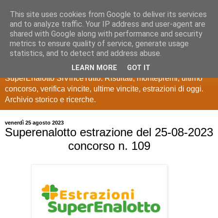
This site uses cookies from Google to deliver its services
Estrazioni Lotto
and to analyze traffic. Your IP address and user-agent are
shared with Google along with performance and security
SuperEnalotto
metrics to ensure quality of service, generate usage
statistics, and to detect and address abuse.
Ultime estrazioni di Lotto, SuperEnalotto, 10 e lotto,
LEARN MORE
GOT IT
SuperEnalotto SiVinceTutto. Risultati, montepremi, ultimo
concorso, verifica vincite, ultime vincite, estrazioni di oggi.
Archivio storico e ricerche.
venerdì 25 agosto 2023
Superenalotto estrazione del 25-08-2023
concorso n. 109