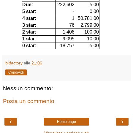
Due:
222.602
5,00
5 star:
-
0,00
4 star:
1
50.781,00
3 star:
76
2.799,00
2 star:
1.408
100,00
1 star:
9.095
10,00
0 star:
18.757
5,00
bitfactory
alle
21:06
Condividi
Nessun commento:
Posta un commento
‹
›
Home page
Visualizza versione web