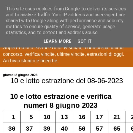
This site uses cookies from Google to deliver its services
Estrazioni Lotto
and to analyze traffic. Your IP address and user-agent are
shared with Google along with performance and security
SuperEnalotto
metrics to ensure quality of service, generate usage
statistics, and to detect and address abuse.
Ultime estrazioni di Lotto, SuperEnalotto, 10 e lotto,
LEARN MORE
GOT IT
SuperEnalotto SiVinceTutto. Risultati, montepremi, ultimo
concorso, verifica vincite, ultime vincite, estrazioni di oggi.
Archivio storico e ricerche.
giovedì 8 giugno 2023
10 e lotto estrazione del 08-06-2023
10 e lotto
estrazione e verifica
numeri
8 giugno 2023
1
5
10
13
16
17
21
36
37
39
40
56
57
65