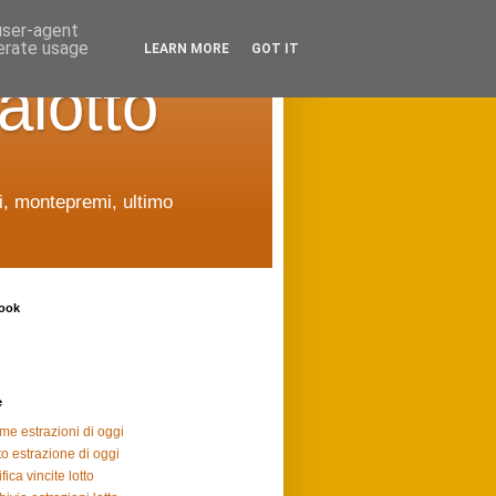
 user-agent
nerate usage
LEARN MORE
GOT IT
alotto
ti, montepremi, ultimo
ook
e
ime estrazioni di oggi
to estrazione di oggi
fica vincite lotto