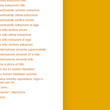
hivio estrazioni lotto
ima estrazione lotto
erEnalotto archivio estrazioni
erenalotto ultima estrazione
erenalotto verifica vincite
erenalotto estrazione di oggi
e lotto verifica vincite
e lotto ultima estrazione
e lotto estrazioni di oggi
e lotto archivio estrazioni
binazione vincente superenalotto
binazione vincente 10 e lotto
binazione vincente lotto
e si gioca al lotto
to top 10 numeri ritardatari
to numeri ritardatari assoluti
vera smorfia napoletana: sogni e
eri per vin...
 sono
clamer - attenzione
vacy