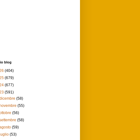
io blog
26
(404)
25
(679)
24
(677)
23
(591)
dicembre
(58)
novembre
(55)
ottobre
(56)
settembre
(58)
agosto
(59)
luglio
(53)