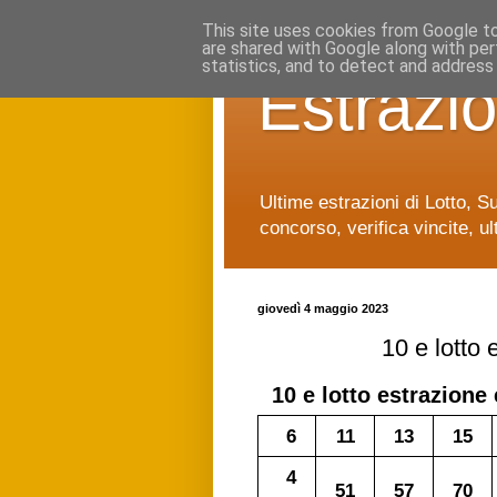
This site uses cookies from Google to 
are shared with Google along with per
statistics, and to detect and address
Estrazio
Ultime estrazioni di Lotto, S
concorso, verifica vincite, ul
giovedì 4 maggio 2023
10 e lotto
10 e lotto
estrazione 
6
11
13
15
4
51
57
70