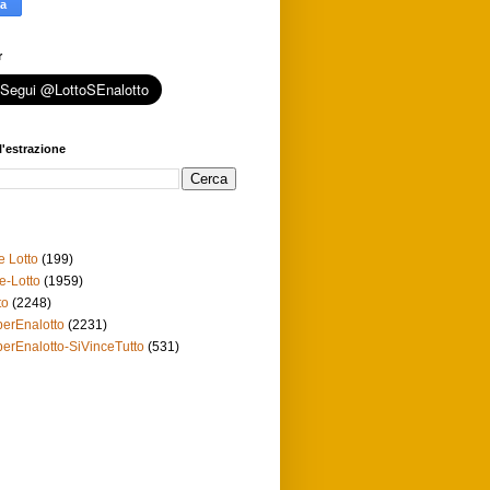
r
l'estrazione
e Lotto
(199)
e-Lotto
(1959)
to
(2248)
erEnalotto
(2231)
erEnalotto-SiVinceTutto
(531)