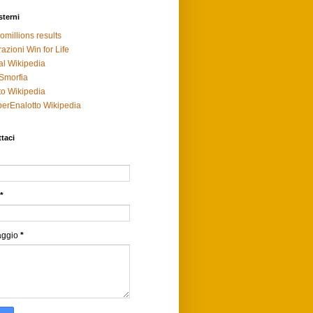
sterni
omillions results
razioni Win for Life
al Wikipedia
Smorfia
to Wikipedia
erEnalotto Wikipedia
taci
*
aggio
*