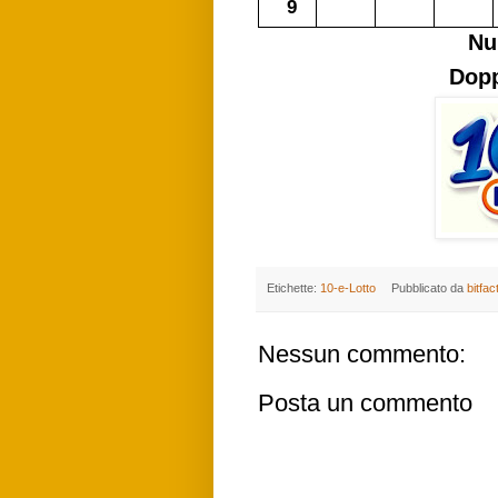
9
Nu
Dopp
Etichette:
10-e-Lotto
Pubblicato da
bitfac
Nessun commento:
Posta un commento