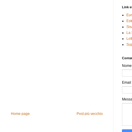
Link e
Eur
Est
Sis
La 
Lot
Sup
Contat
Nome
Email
Mess
Home page
Post più vecchio