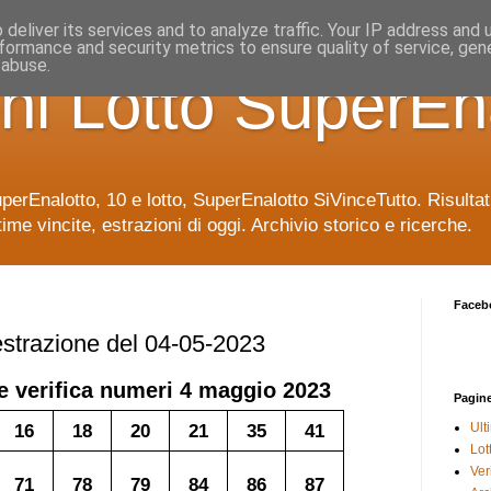
deliver its services and to analyze traffic. Your IP address and
formance and security metrics to ensure quality of service, ge
 abuse.
ni Lotto SuperEn
uperEnalotto, 10 e lotto, SuperEnalotto SiVinceTutto. Risulta
time vincite, estrazioni di oggi. Archivio storico e ricerche.
Faceb
 estrazione del 04-05-2023
e verifica numeri
4 maggio 2023
Pagin
16
18
20
21
35
41
Ult
Lot
Veri
71
78
79
84
86
87