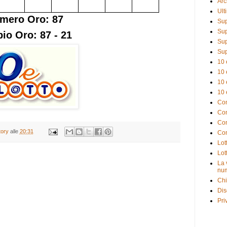
Arc
Ult
mero Oro: 87
Sup
Sup
io Oro: 87 - 21
Sup
Sup
10 
10 
10 
10 
Com
Com
Com
tory
alle
20:31
Com
Lot
Lot
La 
num
Chi
Dis
Pri