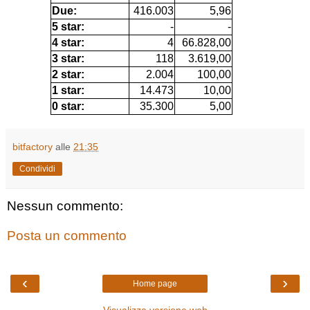
Due:
416.003
5,96
5 star:
-
-
4 star:
4
66.828,00
3 star:
118
3.619,00
2 star:
2.004
100,00
1 star:
14.473
10,00
0 star:
35.300
5,00
bitfactory
alle
21:35
Condividi
Nessun commento:
Posta un commento
‹
›
Home page
Visualizza versione web