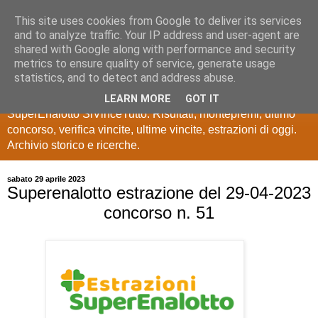
This site uses cookies from Google to deliver its services
Estrazioni Lotto
and to analyze traffic. Your IP address and user-agent are
shared with Google along with performance and security
SuperEnalotto
metrics to ensure quality of service, generate usage
statistics, and to detect and address abuse.
Ultime estrazioni di Lotto, SuperEnalotto, 10 e lotto,
LEARN MORE
GOT IT
SuperEnalotto SiVinceTutto. Risultati, montepremi, ultimo
concorso, verifica vincite, ultime vincite, estrazioni di oggi.
Archivio storico e ricerche.
sabato 29 aprile 2023
Superenalotto estrazione del 29-04-2023
concorso n. 51