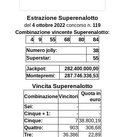
Estrazione
Superenalotto
del
4 ottobre 2022
concorso n.
119
Combinazione vincente Superenalotto:
4
9
55
68
80
84
38
Numero jolly:
55
Superstar:
Jackpot:
282.400.000,00
Montepremi:
287.746.336,53
Vincita Superenalotto
Quota in
Combinazione
Vincitori
euro
Sei:
-
-
Cinque + 1:
-
-
Cinque:
7
38.800,19
Quattro:
903
306,68
Tre:
36.386
22,89