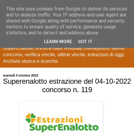
This site uses cookies from Google to deliver its services
Estrazioni Lotto
and to analyze traffic. Your IP address and user-agent are
shared with Google along with performance and security
SuperEnalotto
metrics to ensure quality of service, generate usage
statistics, and to detect and address abuse.
Ultime estrazioni di Lotto, SuperEnalotto, 10 e lotto,
LEARN MORE
GOT IT
SuperEnalotto SiVinceTutto. Risultati, montepremi, ultimo
concorso, verifica vincite, ultime vincite, estrazioni di oggi.
Archivio storico e ricerche.
martedì 4 ottobre 2022
Superenalotto estrazione del 04-10-2022
concorso n. 119