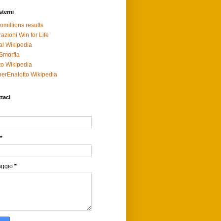
sterni
omillions results
razioni Win for Life
al Wikipedia
Smorfia
to Wikipedia
erEnalotto Wikipedia
taci
*
aggio
*