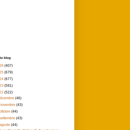
io blog
26
(407)
25
(679)
24
(677)
23
(591)
22
(522)
dicembre
(46)
novembre
(43)
ottobre
(44)
settembre
(43)
agosto
(44)