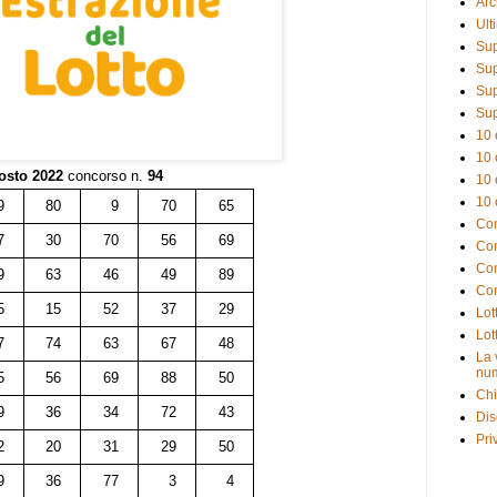
Arc
Ult
Sup
Sup
Sup
Sup
10 
10 
osto 2022
concorso n.
94
10 
10 
9
80
9
70
65
Com
7
30
70
56
69
Com
Com
9
63
46
49
89
Com
5
15
52
37
29
Lot
Lot
7
74
63
67
48
La 
num
5
56
69
88
50
Chi
9
36
34
72
43
Dis
Pri
2
20
31
29
50
9
36
77
3
4