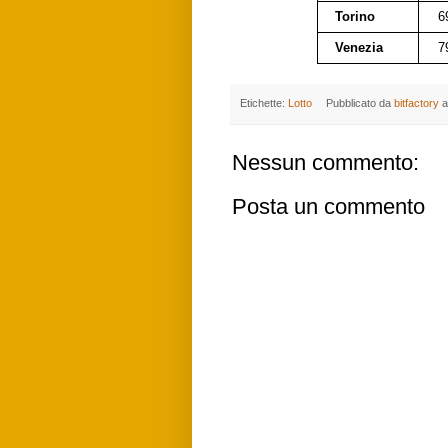
Torino
6
Venezia
7
Etichette:
Lotto
Pubblicato da
bitfactory
a
Nessun commento:
Posta un commento