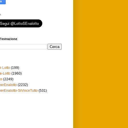
r
l'estrazione
e Lotto
(199)
e-Lotto
(1960)
to
(2249)
erEnalotto
(2232)
erEnalotto-SiVinceTutto
(531)