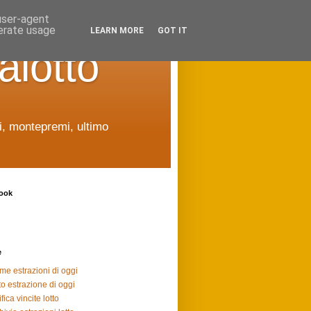
 user-agent
nerate usage
LEARN MORE
GOT IT
alotto
ti, montepremi, ultimo
ook
e
ime estrazioni di oggi
to estrazione di oggi
fica vincite lotto