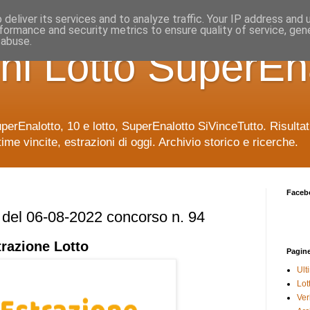
deliver its services and to analyze traffic. Your IP address and
formance and security metrics to ensure quality of service, ge
 abuse.
ni Lotto SuperEn
uperEnalotto, 10 e lotto, SuperEnalotto SiVinceTutto. Risulta
time vincite, estrazioni di oggi. Archivio storico e ricerche.
Faceb
e del 06-08-2022 concorso n. 94
trazione
Lotto
Pagin
Ult
Lot
Veri