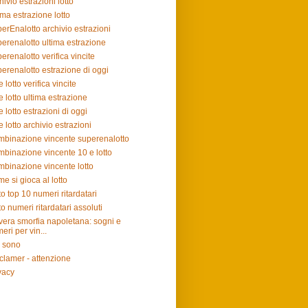
hivio estrazioni lotto
ima estrazione lotto
erEnalotto archivio estrazioni
erenalotto ultima estrazione
erenalotto verifica vincite
erenalotto estrazione di oggi
e lotto verifica vincite
e lotto ultima estrazione
e lotto estrazioni di oggi
e lotto archivio estrazioni
binazione vincente superenalotto
binazione vincente 10 e lotto
binazione vincente lotto
e si gioca al lotto
to top 10 numeri ritardatari
to numeri ritardatari assoluti
vera smorfia napoletana: sogni e
eri per vin...
 sono
clamer - attenzione
vacy