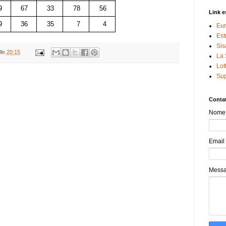
9
67
33
78
56
Link e
9
36
35
7
4
Eur
Est
Sis
lle
20:15
La 
Lot
Sup
Contat
Nome
Email
Mess