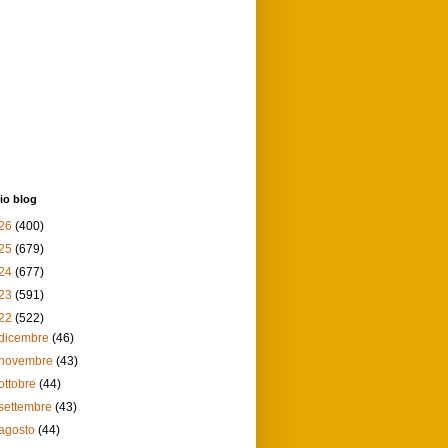
io blog
26
(400)
25
(679)
24
(677)
23
(591)
22
(522)
dicembre
(46)
novembre
(43)
ottobre
(44)
settembre
(43)
agosto
(44)