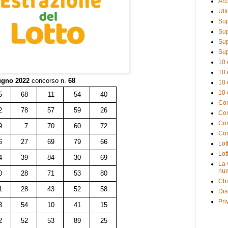
Arc
Ult
Sup
Sup
Sup
Sup
10 
10 
ugno 2022
concorso n.
68
10 
10 
5
68
11
54
40
Com
2
78
57
59
26
Com
Com
9
7
70
60
72
Com
6
27
69
79
66
Lot
Lot
4
39
84
30
69
La 
num
0
28
71
53
80
Chi
1
28
43
52
58
Dis
Pri
3
54
10
41
15
2
52
53
89
25