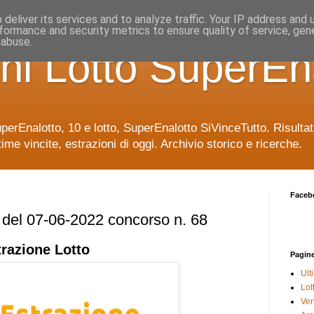
deliver its services and to analyze traffic. Your IP address and
formance and security metrics to ensure quality of service, ge
 abuse.
ni Lotto SuperEn
uperEnalotto, 10 e lotto, SuperEnalotto SiVinceTutto. Risulta
time vincite, estrazioni di oggi. Archivio storico e ricerche.
Faceb
e del 07-06-2022 concorso n. 68
trazione
Lotto
Pagin
Ult
Lot
Veri