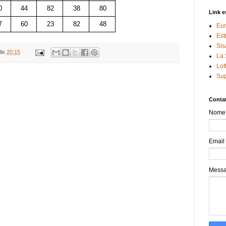
0
44
82
38
80
Link e
7
60
23
82
48
Eur
Est
Sis
lle
20:15
La 
Lot
Sup
Contat
Nome
Email
Mess