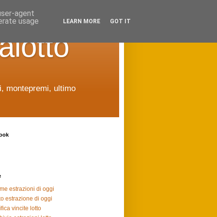
 user-agent
nerate usage
LEARN MORE
GOT IT
alotto
ti, montepremi, ultimo
ook
e
ime estrazioni di oggi
to estrazione di oggi
fica vincite lotto