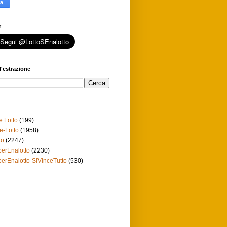
r
l'estrazione
e Lotto
(199)
e-Lotto
(1958)
to
(2247)
erEnalotto
(2230)
erEnalotto-SiVinceTutto
(530)