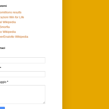
sterni
omillions results
razioni Win for Life
al Wikipedia
Smorfia
to Wikipedia
erEnalotto Wikipedia
taci
*
aggio
*