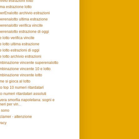
hivio estrazioni lotto
ima estrazione lotto
erEnalotto archivio estrazioni
erenalotto ultima estrazione
erenalotto verifica vincite
erenalotto estrazione di oggi
e lotto verifica vincite
e lotto ultima estrazione
e lotto estrazioni di oggi
e lotto archivio estrazioni
binazione vincente superenalotto
binazione vincente 10 e lotto
binazione vincente lotto
e si gioca al lotto
to top 10 numeri ritardatari
to numeri ritardatari assoluti
vera smorfia napoletana: sogni e
eri per vin...
 sono
clamer - attenzione
vacy