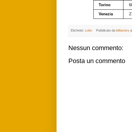
Torino
6
Venezia
2
Etichette:
Lotto
Pubblicato da
bitfactory
a
Nessun commento:
Posta un commento