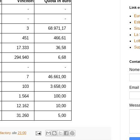
e
Vincitori
Quota in euro
Link e
-
-
Eur
-
-
Est
3
68.971,17
Sis
La 
451
466,61
Lot
Sup
17.333
36,58
294.940
6,68
Contat
-
-
Nome
7
46.661,00
103
3.658,00
Email
1.564
100,00
Mess
12.162
10,00
31.260
5,00
tfactory
alle
21:00