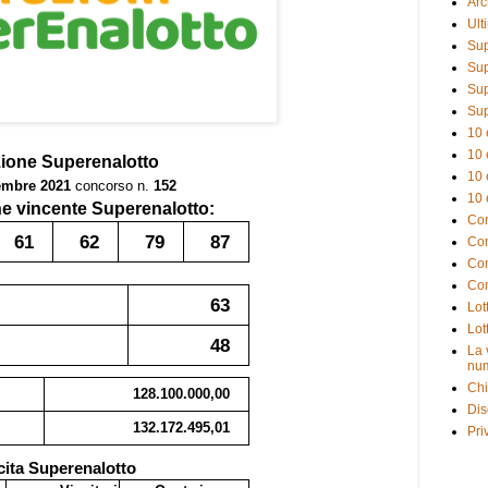
Arc
Ult
Sup
Sup
Sup
Sup
10 
10 
zione
Superenalotto
10 
embre 2021
concorso n.
152
10 
 vincente Superenalotto:
Com
61
62
79
87
Com
Com
Com
63
Lot
Lot
48
La 
num
Chi
128.100.000,00
Dis
132.172.495,01
Pri
cita Superenalotto