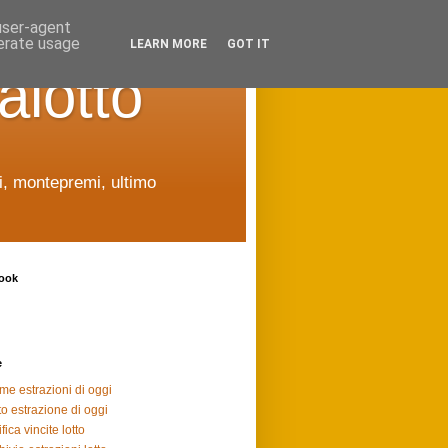
 user-agent
nerate usage
LEARN MORE
GOT IT
alotto
ti, montepremi, ultimo
ook
e
ime estrazioni di oggi
to estrazione di oggi
fica vincite lotto