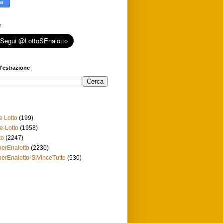
r
l'estrazione
e Lotto
(199)
e-Lotto
(1958)
to
(2247)
erEnalotto
(2230)
erEnalotto-SiVinceTutto
(530)