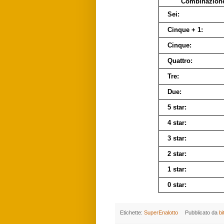
Combinazion
Sei:
Cinque + 1:
Cinque:
Quattro:
Tre:
Due:
5 star:
4 star:
3 star:
2 star:
1 star:
0 star:
Etichette:
SuperEnalotto
Pubblicato da
bi