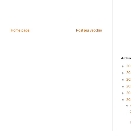
Home page
Post più vecchio
Archiv
►
20
►
20
►
20
►
20
►
20
▼
20
▼