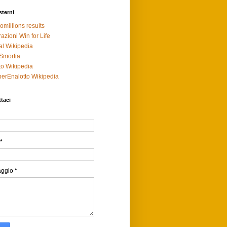
sterni
omillions results
razioni Win for Life
al Wikipedia
Smorfia
to Wikipedia
erEnalotto Wikipedia
taci
*
aggio
*