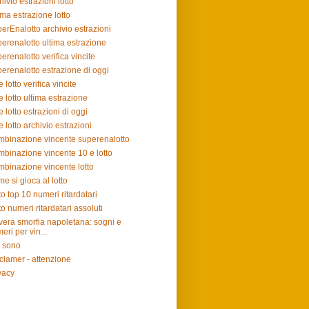
hivio estrazioni lotto
ima estrazione lotto
erEnalotto archivio estrazioni
erenalotto ultima estrazione
erenalotto verifica vincite
erenalotto estrazione di oggi
e lotto verifica vincite
e lotto ultima estrazione
e lotto estrazioni di oggi
e lotto archivio estrazioni
binazione vincente superenalotto
binazione vincente 10 e lotto
binazione vincente lotto
e si gioca al lotto
to top 10 numeri ritardatari
to numeri ritardatari assoluti
vera smorfia napoletana: sogni e
eri per vin...
 sono
clamer - attenzione
vacy