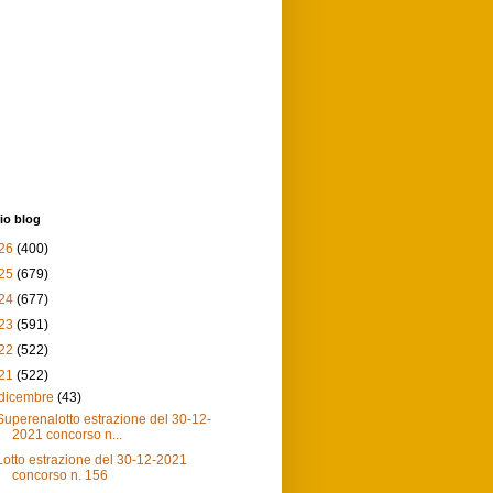
io blog
26
(400)
25
(679)
24
(677)
23
(591)
22
(522)
21
(522)
dicembre
(43)
Superenalotto estrazione del 30-12-
2021 concorso n...
Lotto estrazione del 30-12-2021
concorso n. 156