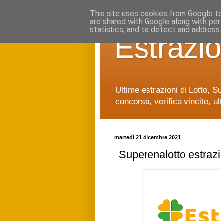
This site uses cookies from Google to 
are shared with Google along with per
statistics, and to detect and address
Estrazio
Ultime estrazioni di Lotto, S
concorso, verifica vincite, ul
martedì 21 dicembre 2021
Superenalotto estraz