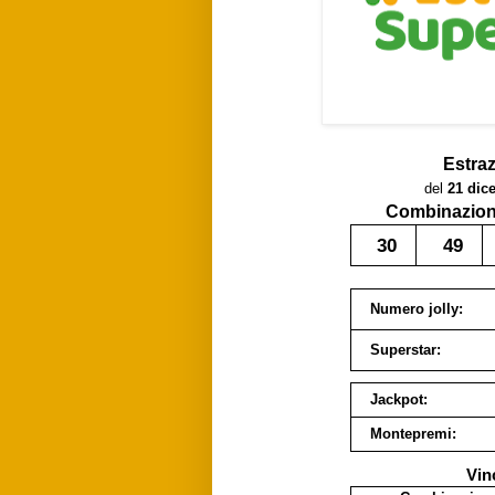
Estra
del
21 dic
Combinazione
30
49
Numero jolly:
Superstar:
Jackpot:
Montepremi:
Vin