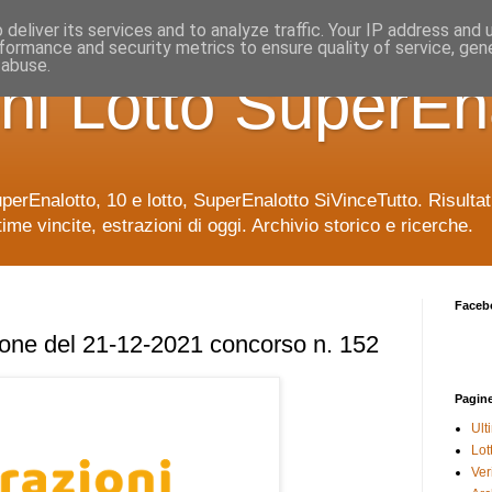
deliver its services and to analyze traffic. Your IP address and
formance and security metrics to ensure quality of service, ge
 abuse.
ni Lotto SuperEn
uperEnalotto, 10 e lotto, SuperEnalotto SiVinceTutto. Risulta
time vincite, estrazioni di oggi. Archivio storico e ricerche.
Faceb
ione del 21-12-2021 concorso n. 152
Pagin
Ult
Lot
Veri