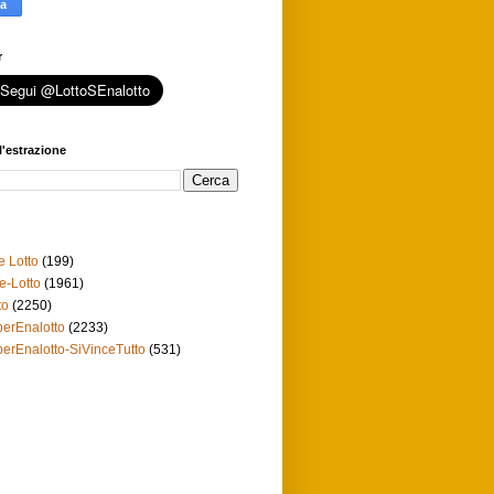
r
l'estrazione
e Lotto
(199)
e-Lotto
(1961)
to
(2250)
erEnalotto
(2233)
erEnalotto-SiVinceTutto
(531)