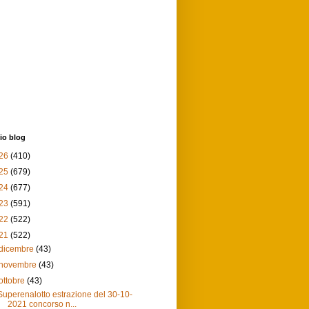
io blog
26
(410)
25
(679)
24
(677)
23
(591)
22
(522)
21
(522)
dicembre
(43)
novembre
(43)
ottobre
(43)
Superenalotto estrazione del 30-10-
2021 concorso n...