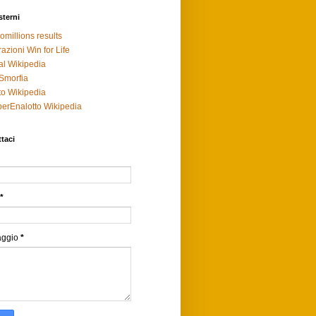
sterni
omillions results
razioni Win for Life
al Wikipedia
Smorfia
to Wikipedia
erEnalotto Wikipedia
taci
*
aggio
*