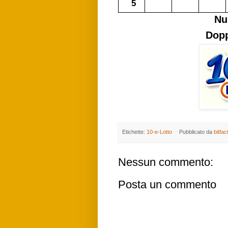
5
Nu
Dopp
Etichette:
10-e-Lotto
Pubblicato da
bitfac
Nessun commento:
Posta un commento