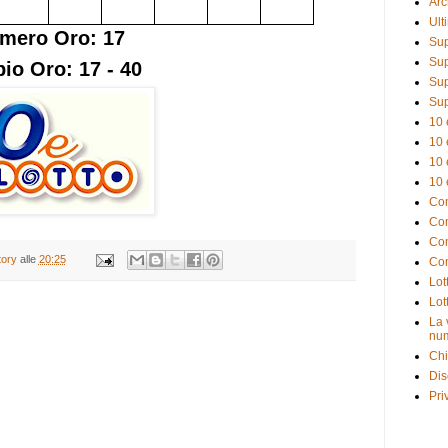
Arc
Ult
mero Oro: 17
Sup
Sup
io Oro: 17 - 40
Sup
Sup
10 
10 
10 
10 
Com
Com
Com
tory
alle
20:25
Com
Lot
Lot
La 
num
Chi
Dis
Pri