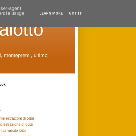
 user-agent
nerate usage
LEARN MORE
GOT IT
alotto
ti, montepremi, ultimo
ook
e
ime estrazioni di oggi
to estrazione di oggi
fica vincite lotto