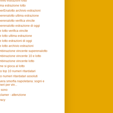
hivio estrazioni lotto
ima estrazione lotto
erEnalotto archivio estrazioni
erenalotto ultima estrazione
erenalotto verifica vincite
erenalotto estrazione di oggi
e lotto verifica vincite
e lotto ultima estrazione
e lotto estrazioni di oggi
e lotto archivio estrazioni
binazione vincente superenalotto
binazione vincente 10 e lotto
binazione vincente lotto
e si gioca al lotto
to top 10 numeri ritardatari
to numeri ritardatari assoluti
vera smorfia napoletana: sogni e
eri per vin...
 sono
clamer - attenzione
vacy