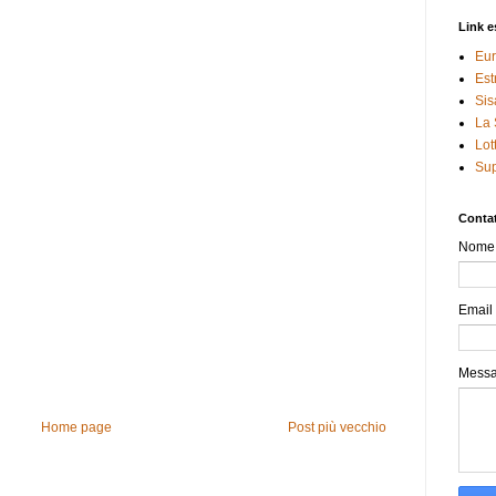
Link e
Eur
Est
Sis
La 
Lot
Sup
Contat
Nome
Email
Mess
Home page
Post più vecchio