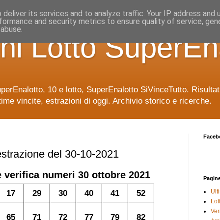
deliver its services and to analyze traffic. Your IP address and
formance and security metrics to ensure quality of service, ge
 abuse.
ni Lotto SuperEn
uperEnalotto, 10 e lotto, SuperEnalotto SiVinceTutto. Risulta
time vincite, estrazioni di oggi. Archivio storico e ricerche.
Faceb
 estrazione del 30-10-2021
e verifica numeri
30 ottobre 2021
Pagin
17
29
30
40
41
52
Ult
Lot
Veri
65
71
72
77
79
82