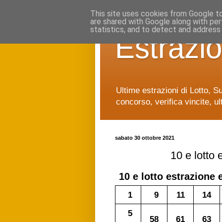
This site uses cookies from Google to 
are shared with Google along with per
statistics, and to detect and address
Estrazio
Ultime estrazioni di Lotto, S
concorso, verifica vincite, ul
sabato 30 ottobre 2021
10 e lotto
10 e lotto
estrazione 
1
9
11
14
5
58
61
63