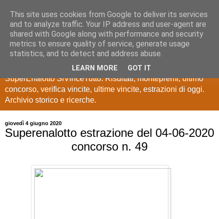
This site uses cookies from Google to deliver its services
Estrazioni Lotto
and to analyze traffic. Your IP address and user-agent are
shared with Google along with performance and security
SuperEnalotto
metrics to ensure quality of service, generate usage
statistics, and to detect and address abuse.
Ultime estrazioni di Lotto, SuperEnalotto, 10 e lotto,
LEARN MORE
GOT IT
SuperEnalotto SiVinceTutto. Risultati, montepremi, ultimo
concorso, verifica vincite, ultime vincite, estrazioni di oggi.
Archivio storico e ricerche.
giovedì 4 giugno 2020
Superenalotto estrazione del 04-06-2020
concorso n. 49