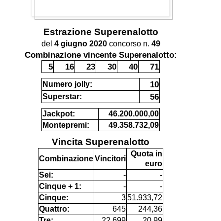
Estrazione
Superenalotto
del
4 giugno 2020
concorso n.
49
Combinazione vincente Superenalotto:
5
16
23
30
40
71
10
Numero jolly:
56
Superstar:
Jackpot:
46.200.000,00
Montepremi:
49.358.732,09
Vincita Superenalotto
Quota in
Combinazione
Vincitori
euro
Sei:
-
-
Cinque + 1:
-
-
Cinque:
3
51.933,72
Quattro:
645
244,36
Tre:
22.699
20,99