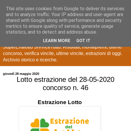
This site uses cookies from Google to deliver its services
Estrazioni Lotto
and to analyze traffic. Your IP address and user-agent are
shared with Google along with performance and security
SuperEnalotto
metrics to ensure quality of service, generate usage
statistics, and to detect and address abuse.
Ultime estrazioni di Lotto, SuperEnalotto, 10 e lotto,
LEARN MORE
GOT IT
SuperEnalotto SiVinceTutto. Risultati, montepremi, ultimo
concorso, verifica vincite, ultime vincite, estrazioni di oggi.
Archivio storico e ricerche.
giovedì 28 maggio 2020
Lotto estrazione del 28-05-2020
concorso n. 46
Estrazione
Lotto