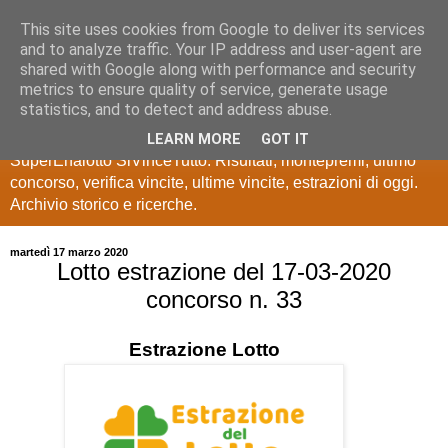
This site uses cookies from Google to deliver its services
Estrazioni Lotto
and to analyze traffic. Your IP address and user-agent are
shared with Google along with performance and security
SuperEnalotto
metrics to ensure quality of service, generate usage
statistics, and to detect and address abuse.
Ultime estrazioni di Lotto, SuperEnalotto, 10 e lotto,
LEARN MORE
GOT IT
SuperEnalotto SiVinceTutto. Risultati, montepremi, ultimo
concorso, verifica vincite, ultime vincite, estrazioni di oggi.
Archivio storico e ricerche.
martedì 17 marzo 2020
Lotto estrazione del 17-03-2020
concorso n. 33
Estrazione
Lotto