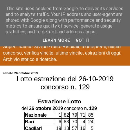
This site uses cookies from Google to deliver its services
Estrazioni Lotto
and to analyze traffic. Your IP address and user-agent are
shared with Google along with performance and security
SuperEnalotto
metrics to ensure quality of service, generate usage
statistics, and to detect and address abuse.
Ultime estrazioni di Lotto, SuperEnalotto, 10 e lotto,
LEARN MORE
GOT IT
SuperEnalotto SiVinceTutto. Risultati, montepremi, ultimo
concorso, verifica vincite, ultime vincite, estrazioni di oggi.
Archivio storico e ricerche.
sabato 26 ottobre 2019
Lotto estrazione del 26-10-2019
concorso n. 129
Estrazione
Lotto
del
26 ottobre 2019
concorso n.
129
Nazionale
1
82
79
71
85
Bari
6
83
70
4
24
Cagliari
19
13
57
16
5