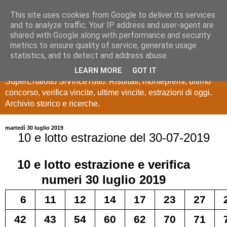
This site uses cookies from Google to deliver its services
Estrazioni Lotto
and to analyze traffic. Your IP address and user-agent are
shared with Google along with performance and security
SuperEnalotto
metrics to ensure quality of service, generate usage
statistics, and to detect and address abuse.
Ultime estrazioni di Lotto, SuperEnalotto, 10 e lotto,
LEARN MORE
GOT IT
SuperEnalotto SiVinceTutto. Risultati, montepremi, ultimo
concorso, verifica vincite, ultime vincite, estrazioni di oggi.
Archivio storico e ricerche.
martedì 30 luglio 2019
10 e lotto estrazione del 30-07-2019
10 e lotto
estrazione e verifica
numeri
30 luglio 2019
6
11
12
14
17
23
27
42
43
54
60
62
70
71