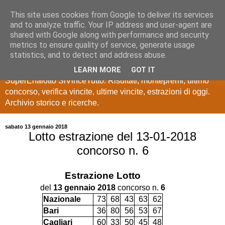
This site uses cookies from Google to deliver its services
Estrazioni Lotto
and to analyze traffic. Your IP address and user-agent are
shared with Google along with performance and security
SuperEnalotto
metrics to ensure quality of service, generate usage
statistics, and to detect and address abuse.
Ultime estrazioni di Lotto, SuperEnalotto, 10 e lotto,
LEARN MORE
GOT IT
SuperEnalotto SiVinceTutto. Risultati, montepremi, ultimo
concorso, verifica vincite, ultime vincite, estrazioni di oggi.
Archivio storico e ricerche.
sabato 13 gennaio 2018
Lotto estrazione del 13-01-2018
concorso n. 6
Estrazione
Lotto
del
13 gennaio 2018
concorso n.
6
Nazionale
73
68
43
63
62
Bari
36
80
56
53
67
Cagliari
60
33
50
45
48