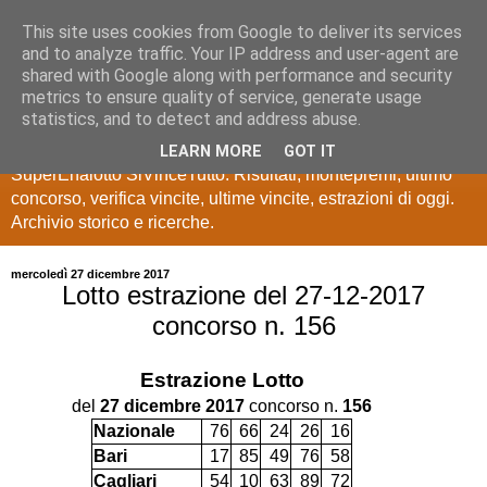
This site uses cookies from Google to deliver its services
Estrazioni Lotto
and to analyze traffic. Your IP address and user-agent are
shared with Google along with performance and security
SuperEnalotto
metrics to ensure quality of service, generate usage
statistics, and to detect and address abuse.
Ultime estrazioni di Lotto, SuperEnalotto, 10 e lotto,
LEARN MORE
GOT IT
SuperEnalotto SiVinceTutto. Risultati, montepremi, ultimo
concorso, verifica vincite, ultime vincite, estrazioni di oggi.
Archivio storico e ricerche.
mercoledì 27 dicembre 2017
Lotto estrazione del 27-12-2017
concorso n. 156
Estrazione
Lotto
del
27 dicembre 2017
concorso n.
156
Nazionale
76
66
24
26
16
Bari
17
85
49
76
58
Cagliari
54
10
63
89
72