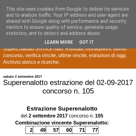
This site uses cookies from Google to deliver its services
Estrazioni Lotto
and to analyze traffic. Your IP address and user-agent are
shared with Google along with performance and security
SuperEnalotto
metrics to ensure quality of service, generate usage
statistics, and to detect and address abuse.
Ultime estrazioni di Lotto, SuperEnalotto, 10 e lotto,
LEARN MORE
GOT IT
SuperEnalotto SiVinceTutto. Risultati, montepremi, ultimo
concorso, verifica vincite, ultime vincite, estrazioni di oggi.
Archivio storico e ricerche.
sabato 2 settembre 2017
Superenalotto estrazione del 02-09-2017
concorso n. 105
Estrazione
Superenalotto
del
2 settembre 2017
concorso n.
105
Combinazione vincente Superenalotto:
2
49
57
60
71
77