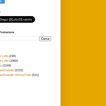
r
l'estrazione
e Lotto
(199)
e-Lotto
(1960)
to
(2249)
erEnalotto
(2232)
erEnalotto-SiVinceTutto
(531)