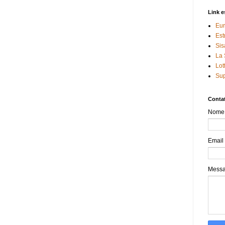
Link e
Eur
Est
Sis
La 
Lot
Sup
Contat
Nome
Email
Mess