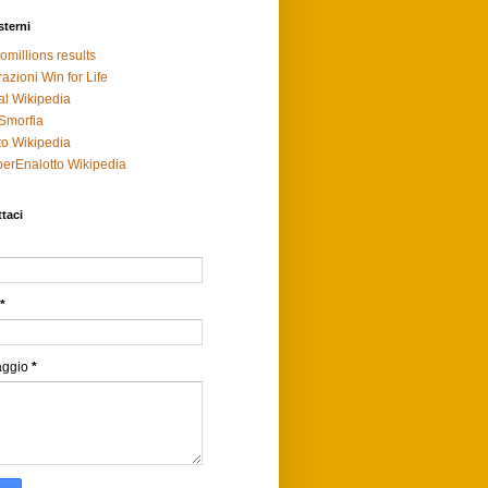
sterni
omillions results
razioni Win for Life
al Wikipedia
Smorfia
to Wikipedia
erEnalotto Wikipedia
taci
*
aggio
*