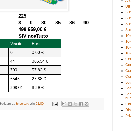
Arc
Ult
Sup
225
Sup
8 9 30 85 86 90
Sup
499.959,00 €
Sup
SiVinceTutto
10 
10 
Vincite
Euro
10 
0
0,00 €
10 
Com
44
386,34 €
Com
709
57,82 €
Com
Com
6545
27,88 €
Lot
30922
8,39 €
Lot
La 
num
bblicato da
bitfactory
alle
21:00
Chi
Dis
Pri