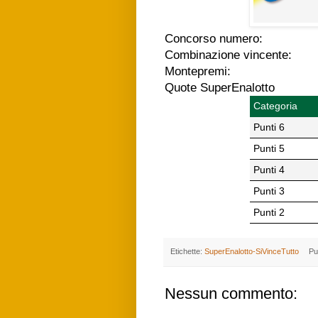
Concorso numero:
Combinazione vincente:
Montepremi:
Quote SuperEnalotto
Categoria
Punti 6
Punti 5
Punti 4
Punti 3
Punti 2
Etichette:
SuperEnalotto-SiVinceTutto
Pu
Nessun commento: