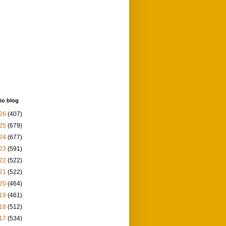
io blog
26
(407)
25
(679)
24
(677)
23
(591)
22
(522)
21
(522)
20
(464)
19
(461)
18
(512)
17
(534)