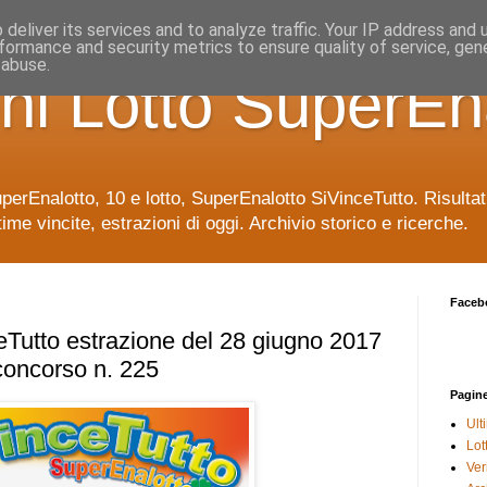
deliver its services and to analyze traffic. Your IP address and
formance and security metrics to ensure quality of service, ge
 abuse.
ni Lotto SuperEn
uperEnalotto, 10 e lotto, SuperEnalotto SiVinceTutto. Risulta
time vincite, estrazioni di oggi. Archivio storico e ricerche.
Faceb
Tutto estrazione del 28 giugno 2017
concorso n. 225
Pagin
Ult
Lot
Veri