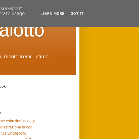
 user-agent
nerate usage
LEARN MORE
GOT IT
alotto
ti, montepremi, ultimo
ook
e
ime estrazioni di oggi
to estrazione di oggi
fica vincite lotto