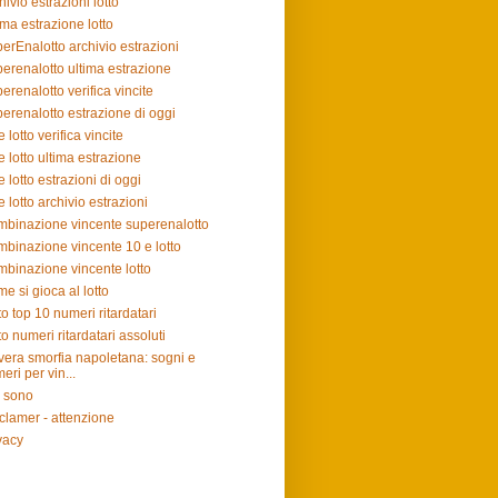
hivio estrazioni lotto
ima estrazione lotto
erEnalotto archivio estrazioni
erenalotto ultima estrazione
erenalotto verifica vincite
erenalotto estrazione di oggi
e lotto verifica vincite
e lotto ultima estrazione
e lotto estrazioni di oggi
e lotto archivio estrazioni
binazione vincente superenalotto
binazione vincente 10 e lotto
binazione vincente lotto
e si gioca al lotto
to top 10 numeri ritardatari
to numeri ritardatari assoluti
vera smorfia napoletana: sogni e
eri per vin...
 sono
clamer - attenzione
vacy