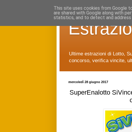
This site uses cookies from Google to 
are shared with Google along with per
statistics, and to detect and address
Estrazio
Ultime estrazioni di Lotto, S
concorso, verifica vincite, ul
mercoledì 28 giugno 2017
SuperEnalotto SiVince