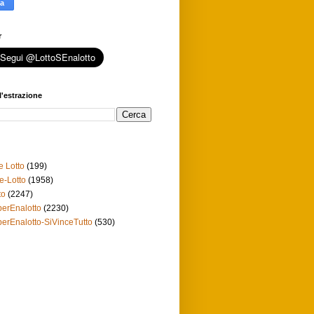
r
l'estrazione
e Lotto
(199)
e-Lotto
(1958)
to
(2247)
erEnalotto
(2230)
erEnalotto-SiVinceTutto
(530)