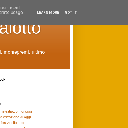
 user-agent
nerate usage
LEARN MORE
GOT IT
alotto
ti, montepremi, ultimo
ook
e
ime estrazioni di oggi
to estrazione di oggi
fica vincite lotto