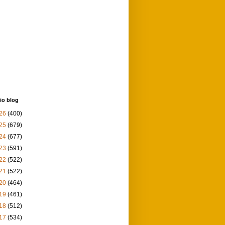
io blog
26
(400)
25
(679)
24
(677)
23
(591)
22
(522)
21
(522)
20
(464)
19
(461)
18
(512)
17
(534)