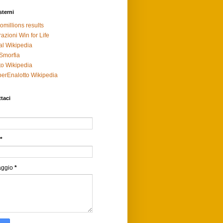
sterni
omillions results
razioni Win for Life
al Wikipedia
Smorfia
to Wikipedia
erEnalotto Wikipedia
taci
*
aggio
*