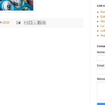
Link e
Eur
Est
Sis
lle
20:20
La 
Lot
Sup
Contat
Nome
Email
Mess