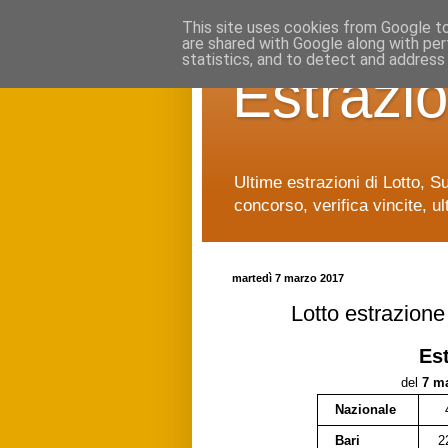
This site uses cookies from Google to 
are shared with Google along with per
statistics, and to detect and address
Estrazio
Ultime estrazioni di Lotto, S
concorso, verifica vincite, ul
martedì 7 marzo 2017
Lotto estrazion
Es
del
7 m
Nazionale
Bari
2