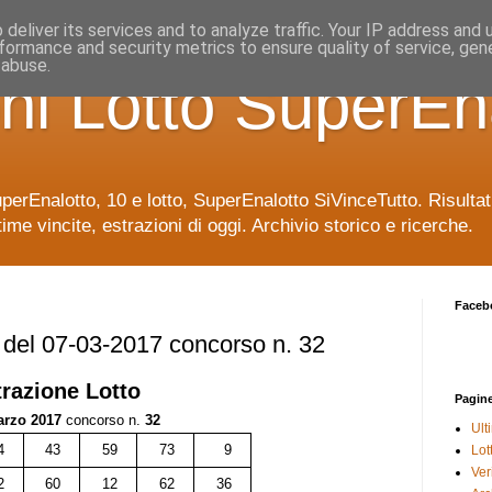
deliver its services and to analyze traffic. Your IP address and
formance and security metrics to ensure quality of service, ge
 abuse.
ni Lotto SuperEn
uperEnalotto, 10 e lotto, SuperEnalotto SiVinceTutto. Risulta
time vincite, estrazioni di oggi. Archivio storico e ricerche.
Faceb
e del 07-03-2017 concorso n. 32
trazione
Lotto
Pagin
arzo 2017
concorso n.
32
Ult
4
43
59
73
9
Lot
Veri
2
60
12
62
36