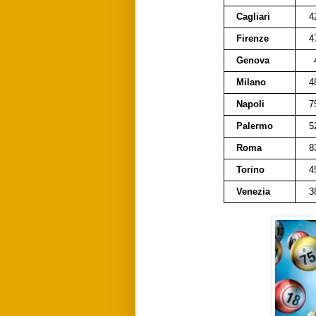
Cagliari
4
Firenze
4
Genova
Milano
4
Napoli
7
Palermo
5
Roma
8
Torino
4
Venezia
3