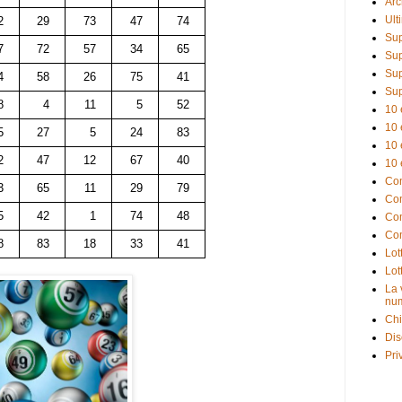
Arc
Ult
2
29
73
47
74
Sup
7
72
57
34
65
Sup
Sup
4
58
26
75
41
Sup
8
4
11
5
52
10 
10 
5
27
5
24
83
10 
2
47
12
67
40
10 
Com
3
65
11
29
79
Com
5
42
1
74
48
Com
Com
8
83
18
33
41
Lot
Lot
La 
num
Chi
Dis
Pri