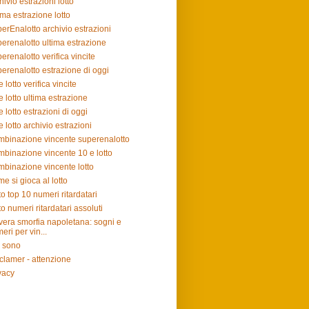
hivio estrazioni lotto
ima estrazione lotto
erEnalotto archivio estrazioni
erenalotto ultima estrazione
erenalotto verifica vincite
erenalotto estrazione di oggi
e lotto verifica vincite
e lotto ultima estrazione
e lotto estrazioni di oggi
e lotto archivio estrazioni
binazione vincente superenalotto
binazione vincente 10 e lotto
binazione vincente lotto
e si gioca al lotto
to top 10 numeri ritardatari
to numeri ritardatari assoluti
vera smorfia napoletana: sogni e
eri per vin...
 sono
clamer - attenzione
vacy