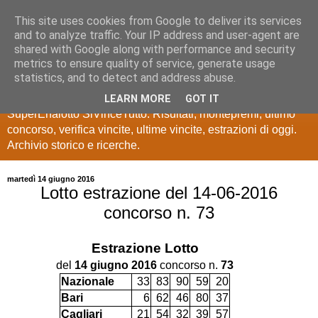
This site uses cookies from Google to deliver its services
Estrazioni Lotto
and to analyze traffic. Your IP address and user-agent are
shared with Google along with performance and security
SuperEnalotto
metrics to ensure quality of service, generate usage
statistics, and to detect and address abuse.
Ultime estrazioni di Lotto, SuperEnalotto, 10 e lotto,
LEARN MORE
GOT IT
SuperEnalotto SiVinceTutto. Risultati, montepremi, ultimo
concorso, verifica vincite, ultime vincite, estrazioni di oggi.
Archivio storico e ricerche.
martedì 14 giugno 2016
Lotto estrazione del 14-06-2016
concorso n. 73
Estrazione
Lotto
del
14 giugno 2016
concorso n.
73
Nazionale
33
83
90
59
20
Bari
6
62
46
80
37
Cagliari
21
54
32
39
57