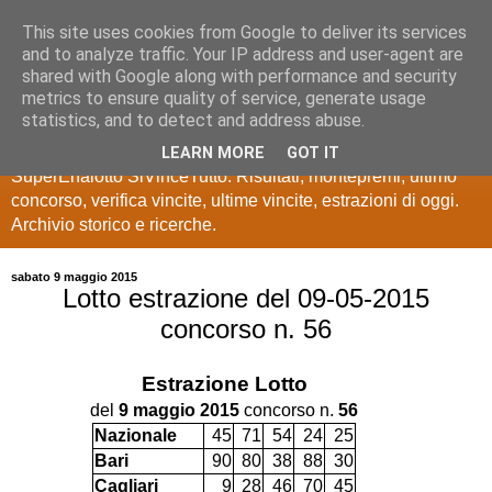
This site uses cookies from Google to deliver its services
Estrazioni Lotto
and to analyze traffic. Your IP address and user-agent are
shared with Google along with performance and security
SuperEnalotto
metrics to ensure quality of service, generate usage
statistics, and to detect and address abuse.
Ultime estrazioni di Lotto, SuperEnalotto, 10 e lotto,
LEARN MORE
GOT IT
SuperEnalotto SiVinceTutto. Risultati, montepremi, ultimo
concorso, verifica vincite, ultime vincite, estrazioni di oggi.
Archivio storico e ricerche.
sabato 9 maggio 2015
Lotto estrazione del 09-05-2015
concorso n. 56
Estrazione
Lotto
del
9 maggio 2015
concorso n.
56
Nazionale
45
71
54
24
25
Bari
90
80
38
88
30
Cagliari
9
28
46
70
45