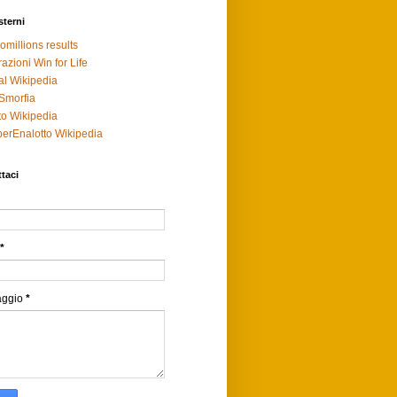
sterni
omillions results
razioni Win for Life
al Wikipedia
Smorfia
to Wikipedia
erEnalotto Wikipedia
taci
*
aggio
*