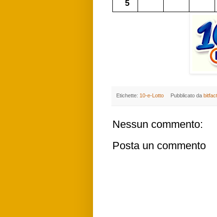
5
Etichette:
10-e-Lotto
Pubblicato da
bitfac
Nessun commento:
Posta un commento