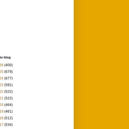
io blog
26
(400)
25
(679)
24
(677)
23
(591)
22
(522)
21
(522)
20
(464)
19
(461)
18
(512)
17
(534)