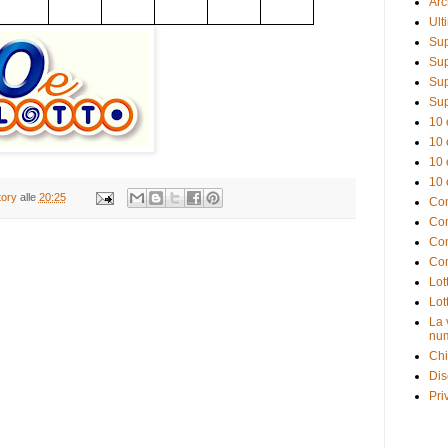
Arc
Ult
Sup
Sup
Sup
Sup
10 
10 
10 
10 
tory
alle
20:25
Com
Com
Com
Com
Lot
Lot
La 
num
Chi
Dis
Pri