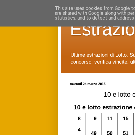
This site uses cookies from Google to 
are shared with Google along with per
statistics, and to detect and address
Estrazio
Ultime estrazioni di Lotto, S
concorso, verifica vincite, ul
martedì 24 marzo 2015
10 e lotto
10 e lotto
estrazione 
8
9
11
15
4
49
50
51