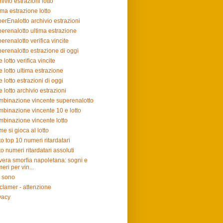
hivio estrazioni lotto
ima estrazione lotto
erEnalotto archivio estrazioni
erenalotto ultima estrazione
erenalotto verifica vincite
erenalotto estrazione di oggi
e lotto verifica vincite
e lotto ultima estrazione
e lotto estrazioni di oggi
e lotto archivio estrazioni
binazione vincente superenalotto
binazione vincente 10 e lotto
binazione vincente lotto
e si gioca al lotto
to top 10 numeri ritardatari
to numeri ritardatari assoluti
vera smorfia napoletana: sogni e
eri per vin...
 sono
clamer - attenzione
vacy