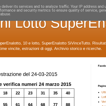
deliver its services and to analyze traffic. Your IP address and
formance and security metrics to ensure quality of service, ge
 abuse.
ni Lotto SuperEn
uperEnalotto, 10 e lotto, SuperEnalotto SiVinceTutto. Risulta
time vincite, estrazioni di oggi. Archivio storico e ricerche.
Faceb
 estrazione del 24-03-2015
e verifica numeri
24 marzo 2015
Pagin
18
22
23
31
35
40
Ult
Lot
Veri
55
61
64
68
77
88