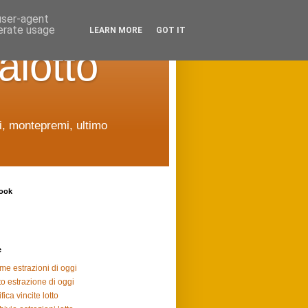
 user-agent
nerate usage
LEARN MORE
GOT IT
alotto
ti, montepremi, ultimo
ook
e
ime estrazioni di oggi
to estrazione di oggi
fica vincite lotto