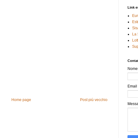
Link e
Eur
Est
Sis
La 
Lot
Sup
Contat
Nome
Email
Home page
Post più vecchio
Mess