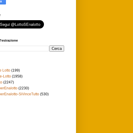
r
l'estrazione
e Lotto
(199)
e-Lotto
(1958)
to
(2247)
erEnalotto
(2230)
erEnalotto-SiVinceTutto
(530)