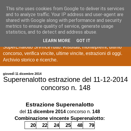
This site uses cookies from Google to deliver its services
Estrazioni Lotto
and to analyze traffic. Your IP address and user-agent are
shared with Google along with performance and security
SuperEnalotto
metrics to ensure quality of service, generate usage
statistics, and to detect and address abuse.
Ultime estrazioni di Lotto, SuperEnalotto, 10 e lotto,
LEARN MORE
GOT IT
SuperEnalotto SiVinceTutto. Risultati, montepremi, ultimo
concorso, verifica vincite, ultime vincite, estrazioni di oggi.
Archivio storico e ricerche.
giovedì 11 dicembre 2014
Superenalotto estrazione del 11-12-2014
concorso n. 148
Estrazione
Superenalotto
del
11 dicembre 2014
concorso n.
148
Combinazione vincente Superenalotto:
20
22
24
25
48
79