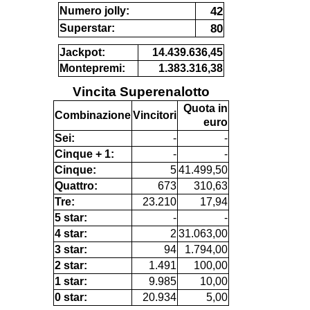
42
Numero jolly:
80
Superstar:
Jackpot:
14.439.636,45
Montepremi:
1.383.316,38
Vincita Superenalotto
Quota in
Combinazione
Vincitori
euro
Sei:
-
-
Cinque + 1:
-
-
Cinque:
5
41.499,50
Quattro:
673
310,63
Tre:
23.210
17,94
5 star:
-
-
4 star:
2
31.063,00
3 star:
94
1.794,00
2 star:
1.491
100,00
1 star:
9.985
10,00
0 star:
20.934
5,00