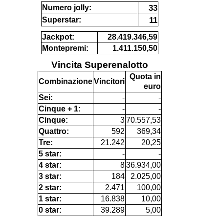
33
Numero jolly:
11
Superstar:
Jackpot:
28.419.346,59
Montepremi:
1.411.150,50
Vincita Superenalotto
Quota in
Combinazione
Vincitori
euro
Sei:
-
-
Cinque + 1:
-
-
Cinque:
3
70.557,53
Quattro:
592
369,34
Tre:
21.242
20,25
5 star:
-
-
4 star:
8
36.934,00
3 star:
184
2.025,00
2 star:
2.471
100,00
1 star:
16.838
10,00
0 star:
39.289
5,00