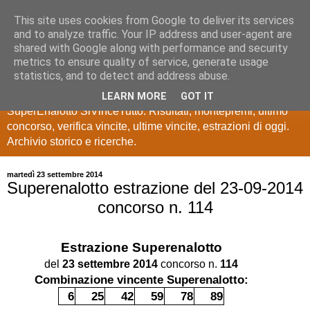
This site uses cookies from Google to deliver its services
Estrazioni Lotto
and to analyze traffic. Your IP address and user-agent are
shared with Google along with performance and security
SuperEnalotto
metrics to ensure quality of service, generate usage
statistics, and to detect and address abuse.
Ultime estrazioni di Lotto, SuperEnalotto, 10 e lotto,
LEARN MORE
GOT IT
SuperEnalotto SiVinceTutto. Risultati, montepremi, ultimo
concorso, verifica vincite, ultime vincite, estrazioni di oggi.
Archivio storico e ricerche.
martedì 23 settembre 2014
Superenalotto estrazione del 23-09-2014
concorso n. 114
Estrazione
Superenalotto
del
23 settembre 2014
concorso n.
114
Combinazione vincente Superenalotto:
6
25
42
59
78
89