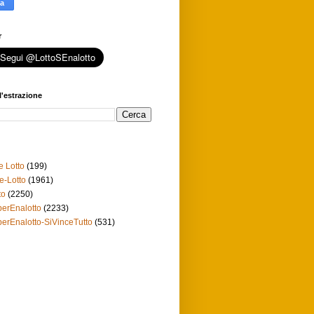
r
l'estrazione
e Lotto
(199)
e-Lotto
(1961)
to
(2250)
erEnalotto
(2233)
erEnalotto-SiVinceTutto
(531)