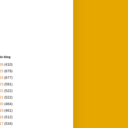
io blog
26
(410)
25
(679)
24
(677)
23
(591)
22
(522)
21
(522)
20
(464)
19
(461)
18
(512)
17
(534)