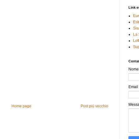
Link e
Eur
Est
Sis
La 
Lot
Sup
Contat
Nome
Email
Mess
Home page
Post più vecchio