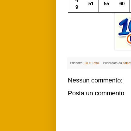
4
51
55
60
9
Etichette:
10-e-Lotto
Pubblicato da
bitfac
Nessun commento:
Posta un commento