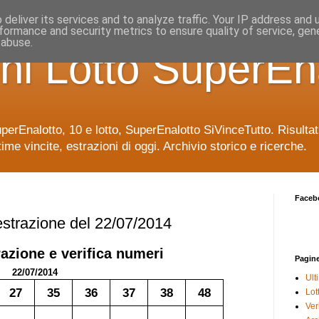
deliver its services and to analyze traffic. Your IP address and
formance and security metrics to ensure quality of service, ge
 abuse.
ni Lotto SuperEn
uperEnalotto, 10 e lotto, SuperEnalotto SiVinceTutto. Risulta
time vincite, estrazioni di oggi. Archivio storico e ricerche.
Faceb
 estrazione del 22/07/2014
azione e verifica numeri
Pagin
22/07/2014
Ult
27
35
36
37
38
48
Lot
Veri