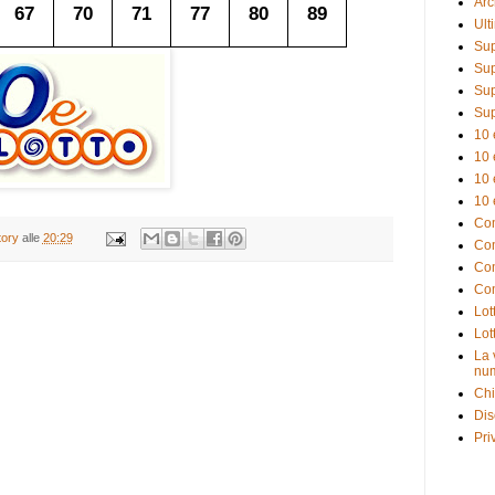
Arc
67
70
71
77
80
89
Ult
Sup
Sup
Sup
Sup
10 
10 
10 
10 
Com
tory
alle
20:29
Com
Com
Com
Lot
Lot
La 
num
Chi
Dis
Pri