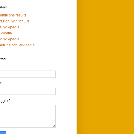
sterni
omillions results
razioni Win for Life
al Wikipedia
Smorfia
to Wikipedia
erEnalotto Wikipedia
taci
*
aggio
*