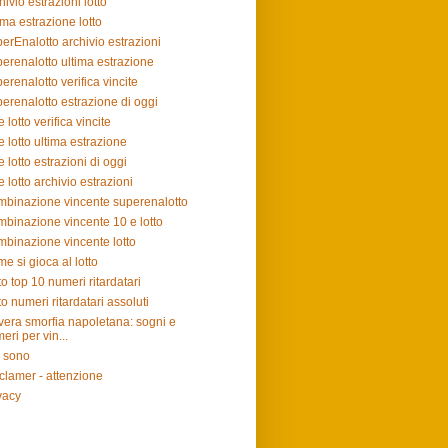
hivio estrazioni lotto
ima estrazione lotto
erEnalotto archivio estrazioni
erenalotto ultima estrazione
erenalotto verifica vincite
erenalotto estrazione di oggi
e lotto verifica vincite
e lotto ultima estrazione
e lotto estrazioni di oggi
e lotto archivio estrazioni
binazione vincente superenalotto
binazione vincente 10 e lotto
binazione vincente lotto
e si gioca al lotto
to top 10 numeri ritardatari
to numeri ritardatari assoluti
vera smorfia napoletana: sogni e
eri per vin...
 sono
clamer - attenzione
vacy