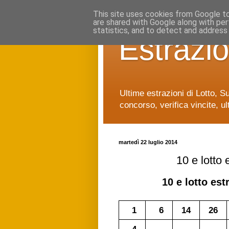
This site uses cookies from Google to 
are shared with Google along with per
statistics, and to detect and address
Estrazio
Ultime estrazioni di Lotto, S
concorso, verifica vincite, ul
martedì 22 luglio 2014
10 e lotto
10 e lotto
estr
1
6
14
26