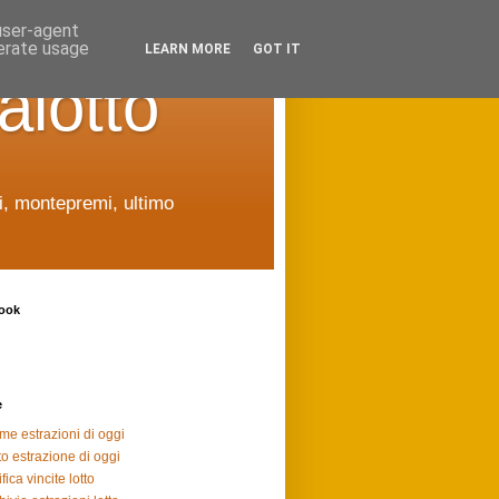
 user-agent
nerate usage
LEARN MORE
GOT IT
alotto
ti, montepremi, ultimo
ook
e
ime estrazioni di oggi
to estrazione di oggi
fica vincite lotto