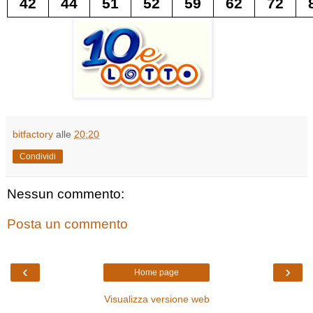
42
44
51
52
59
62
72
bitfactory
alle
20:20
Condividi
Nessun commento:
Posta un commento
‹
›
Home page
Visualizza versione web