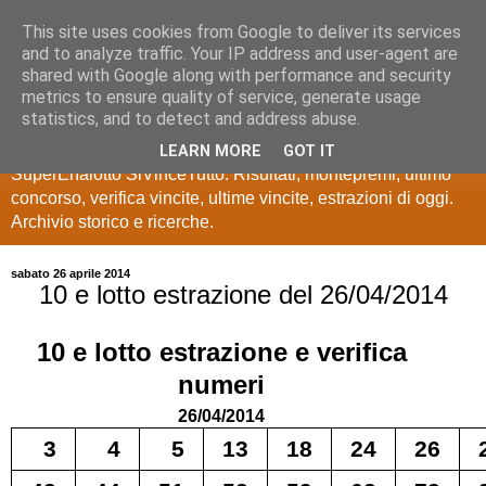
This site uses cookies from Google to deliver its services
Estrazioni Lotto
and to analyze traffic. Your IP address and user-agent are
shared with Google along with performance and security
SuperEnalotto
metrics to ensure quality of service, generate usage
statistics, and to detect and address abuse.
Ultime estrazioni di Lotto, SuperEnalotto, 10 e lotto,
LEARN MORE
GOT IT
SuperEnalotto SiVinceTutto. Risultati, montepremi, ultimo
concorso, verifica vincite, ultime vincite, estrazioni di oggi.
Archivio storico e ricerche.
sabato 26 aprile 2014
10 e lotto estrazione del 26/04/2014
10 e lotto
estrazione e verifica
numeri
26/04/2014
3
4
5
13
18
24
26