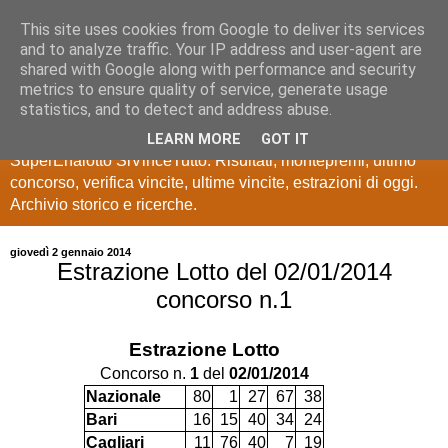
This site uses cookies from Google to deliver its services
Estrazioni Lotto
and to analyze traffic. Your IP address and user-agent are
shared with Google along with performance and security
SuperEnalotto
metrics to ensure quality of service, generate usage
statistics, and to detect and address abuse.
Ultime estrazioni di Lotto, SuperEnalotto, 10 e lotto,
LEARN MORE
GOT IT
SuperEnalotto SiVinceTutto. Risultati, montepremi, ultimo
concorso, verifica vincite, ultime vincite, estrazioni di oggi.
Archivio storico e ricerche.
giovedì 2 gennaio 2014
Estrazione Lotto del 02/01/2014
concorso n.1
Estrazione Lotto
Concorso n.
1
del
02/01/2014
Nazionale
80
1
27
67
38
Bari
16
15
40
34
24
Cagliari
11
76
40
7
19