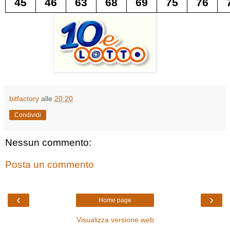
45
46
63
68
69
75
76
bitfactory
alle
20:20
Condividi
Nessun commento:
Posta un commento
‹
›
Home page
Visualizza versione web