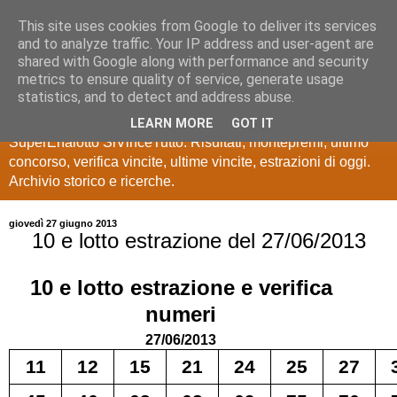
This site uses cookies from Google to deliver its services
Estrazioni Lotto
and to analyze traffic. Your IP address and user-agent are
shared with Google along with performance and security
SuperEnalotto
metrics to ensure quality of service, generate usage
statistics, and to detect and address abuse.
Ultime estrazioni di Lotto, SuperEnalotto, 10 e lotto,
LEARN MORE
GOT IT
SuperEnalotto SiVinceTutto. Risultati, montepremi, ultimo
concorso, verifica vincite, ultime vincite, estrazioni di oggi.
Archivio storico e ricerche.
giovedì 27 giugno 2013
10 e lotto estrazione del 27/06/2013
10 e lotto
estrazione e verifica
numeri
27/06/2013
11
12
15
21
24
25
27