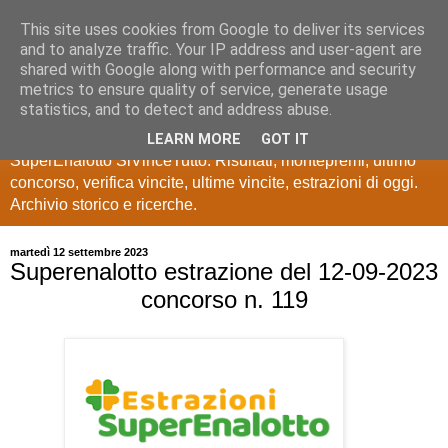
This site uses cookies from Google to deliver its services
Estrazioni Lotto
and to analyze traffic. Your IP address and user-agent are
shared with Google along with performance and security
SuperEnalotto
metrics to ensure quality of service, generate usage
statistics, and to detect and address abuse.
Ultime estrazioni di Lotto, SuperEnalotto, 10 e lotto,
LEARN MORE
GOT IT
SuperEnalotto SiVinceTutto. Risultati, montepremi, ultimo
concorso, verifica vincite, ultime vincite, estrazioni di oggi.
Archivio storico e ricerche.
martedì 12 settembre 2023
Superenalotto estrazione del 12-09-2023
concorso n. 119