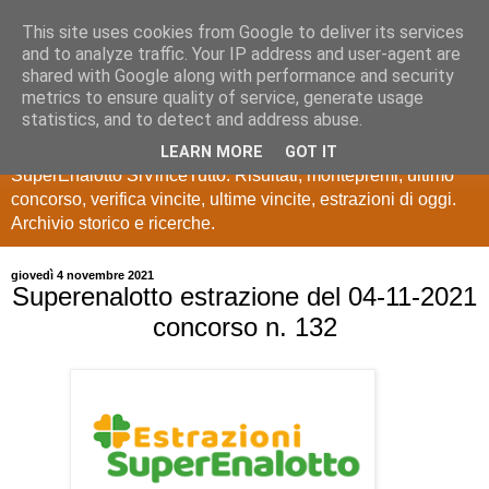
This site uses cookies from Google to deliver its services
Estrazioni Lotto
and to analyze traffic. Your IP address and user-agent are
shared with Google along with performance and security
SuperEnalotto
metrics to ensure quality of service, generate usage
statistics, and to detect and address abuse.
Ultime estrazioni di Lotto, SuperEnalotto, 10 e lotto,
LEARN MORE
GOT IT
SuperEnalotto SiVinceTutto. Risultati, montepremi, ultimo
concorso, verifica vincite, ultime vincite, estrazioni di oggi.
Archivio storico e ricerche.
giovedì 4 novembre 2021
Superenalotto estrazione del 04-11-2021
concorso n. 132