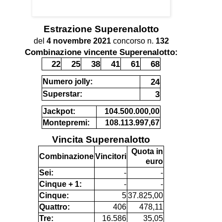
Estrazione
Superenalotto
del
4 novembre 2021
concorso n.
132
Combinazione vincente Superenalotto:
22
25
38
41
61
68
24
Numero jolly:
3
Superstar:
Jackpot:
104.500.000,00
Montepremi:
108.113.997,67
Vincita Superenalotto
Quota in
Combinazione
Vincitori
euro
Sei:
-
-
Cinque + 1:
-
-
Cinque:
5
37.825,00
Quattro:
406
478,11
Tre:
16.586
35,05