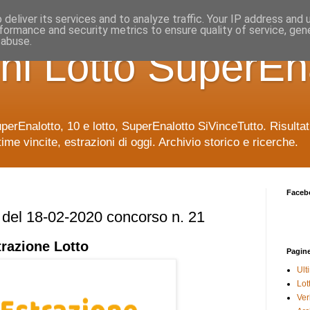
deliver its services and to analyze traffic. Your IP address and
formance and security metrics to ensure quality of service, ge
 abuse.
ni Lotto SuperEn
uperEnalotto, 10 e lotto, SuperEnalotto SiVinceTutto. Risulta
time vincite, estrazioni di oggi. Archivio storico e ricerche.
Faceb
e del 18-02-2020 concorso n. 21
trazione
Lotto
Pagin
Ult
Lot
Veri