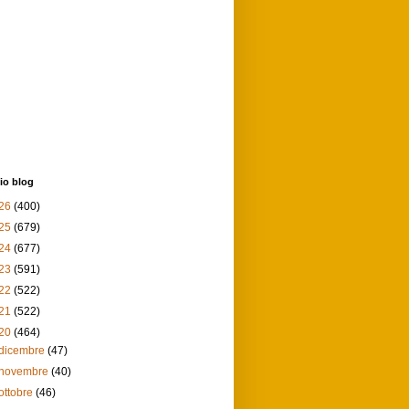
io blog
26
(400)
25
(679)
24
(677)
23
(591)
22
(522)
21
(522)
20
(464)
dicembre
(47)
novembre
(40)
ottobre
(46)