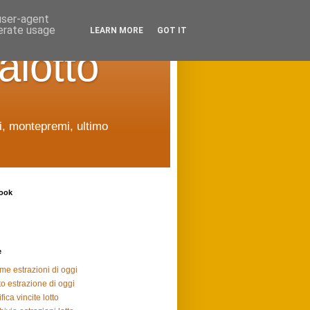
 user-agent
nerate usage
LEARN MORE
GOT IT
alotto
ti, montepremi, ultimo
ook
e
ime estrazioni di oggi
to estrazione di oggi
fica vincite lotto