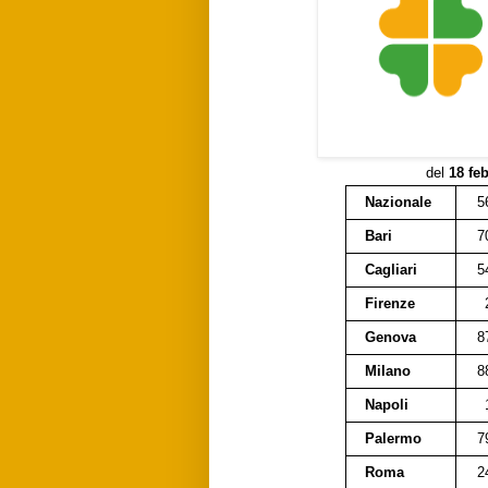
del
18 fe
Nazionale
5
Bari
7
Cagliari
5
Firenze
Genova
8
Milano
8
Napoli
Palermo
7
Roma
2