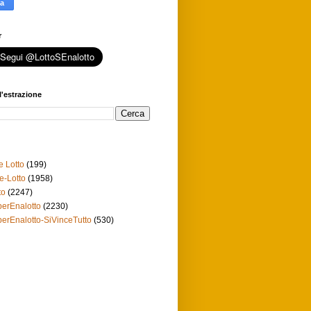
r
l'estrazione
e Lotto
(199)
e-Lotto
(1958)
to
(2247)
erEnalotto
(2230)
erEnalotto-SiVinceTutto
(530)