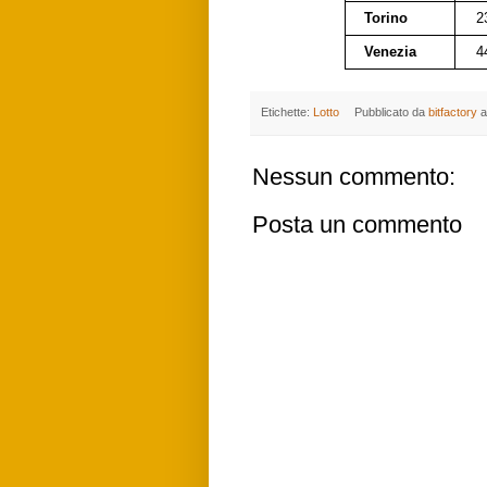
Torino
2
Venezia
4
Etichette:
Lotto
Pubblicato da
bitfactory
a
Nessun commento:
Posta un commento