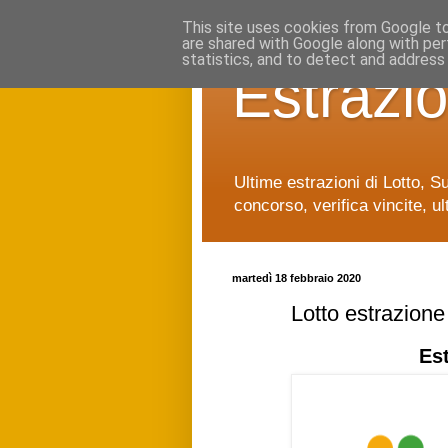
This site uses cookies from Google to 
are shared with Google along with per
statistics, and to detect and address
Estrazio
Ultime estrazioni di Lotto, S
concorso, verifica vincite, ul
martedì 18 febbraio 2020
Lotto estrazion
Es