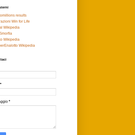
sterni
omillions results
razioni Win for Life
al Wikipedia
Smorfia
to Wikipedia
erEnalotto Wikipedia
taci
*
aggio
*