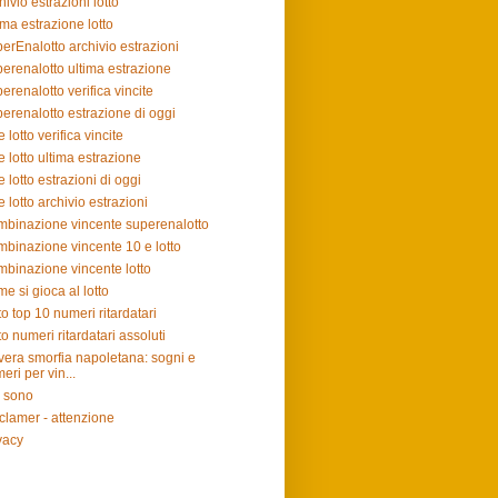
hivio estrazioni lotto
ima estrazione lotto
erEnalotto archivio estrazioni
erenalotto ultima estrazione
erenalotto verifica vincite
erenalotto estrazione di oggi
e lotto verifica vincite
e lotto ultima estrazione
e lotto estrazioni di oggi
e lotto archivio estrazioni
binazione vincente superenalotto
binazione vincente 10 e lotto
binazione vincente lotto
e si gioca al lotto
to top 10 numeri ritardatari
to numeri ritardatari assoluti
vera smorfia napoletana: sogni e
eri per vin...
 sono
clamer - attenzione
vacy