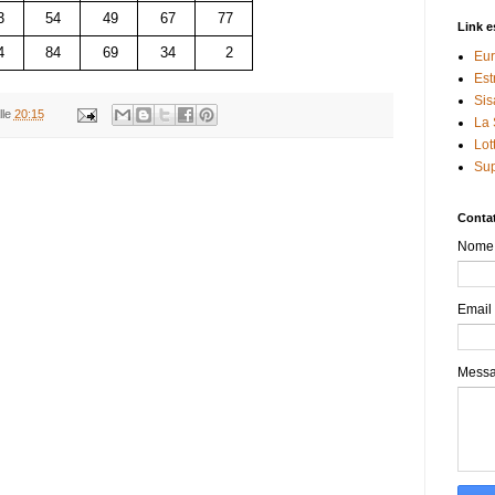
3
54
49
67
77
Link e
4
84
69
34
2
Eur
Est
Sis
lle
20:15
La 
Lot
Sup
Contat
Nome
Email
Mess