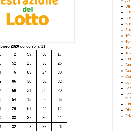
Arc
Ult
Sup
Sup
Sup
Sup
10 
10 
bbraio 2020
concorso n.
21
10 
10 
6
2
59
50
17
Com
0
52
25
56
26
Com
Com
4
5
83
24
80
Com
2
86
30
36
82
Lot
Lot
7
69
34
39
20
La 
num
8
54
15
6
85
Chi
1
26
61
44
12
Dis
Pri
9
83
37
39
41
4
32
8
88
26