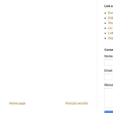
Link e
Eur
Est
Sis
La 
Lot
Sup
Contat
Nome
Email
Mess
Home page
Post più vecchio