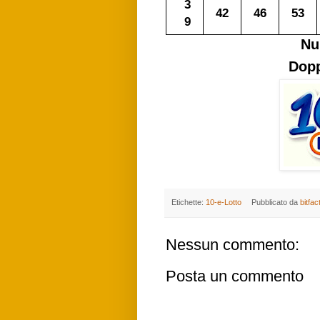
3
42
46
53
9
Nu
Dopp
Etichette:
10-e-Lotto
Pubblicato da
bitfac
Nessun commento:
Posta un commento