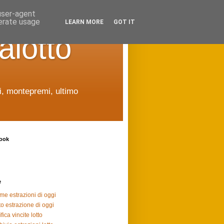
 user-agent
nerate usage
LEARN MORE
GOT IT
alotto
ti, montepremi, ultimo
ook
e
ime estrazioni di oggi
to estrazione di oggi
fica vincite lotto