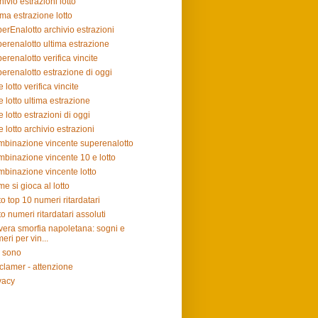
hivio estrazioni lotto
ima estrazione lotto
erEnalotto archivio estrazioni
erenalotto ultima estrazione
erenalotto verifica vincite
erenalotto estrazione di oggi
e lotto verifica vincite
e lotto ultima estrazione
e lotto estrazioni di oggi
e lotto archivio estrazioni
binazione vincente superenalotto
binazione vincente 10 e lotto
binazione vincente lotto
e si gioca al lotto
to top 10 numeri ritardatari
to numeri ritardatari assoluti
vera smorfia napoletana: sogni e
eri per vin...
 sono
clamer - attenzione
vacy