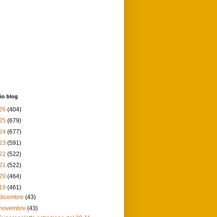
io blog
26
(404)
25
(679)
24
(677)
23
(591)
22
(522)
21
(522)
20
(464)
19
(461)
dicembre
(43)
novembre
(43)