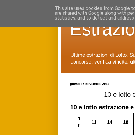
This site uses cookies from Google to 
are shared with Google along with per
statistics, and to detect and address
Estrazio
Ultime estrazioni di Lotto, S
concorso, verifica vincite, ul
giovedì 7 novembre 2019
10 e lotto
10 e lotto
estrazione e
1
11
14
18
0