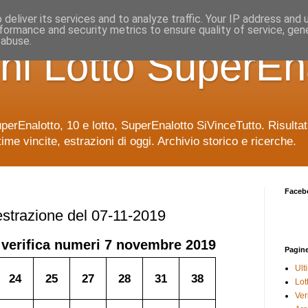
deliver its services and to analyze traffic. Your IP address and
formance and security metrics to ensure quality of service, ge
 abuse.
ni Lotto SuperEn
uperEnalotto, 10 e lotto, SuperEnalotto SiVinceTutto. Risulta
time vincite, estrazioni di oggi. Archivio storico e ricerche.
Faceb
 estrazione del 07-11-2019
 verifica numeri
7 novembre 2019
Pagin
Ult
24
25
27
28
31
38
Lot
Veri