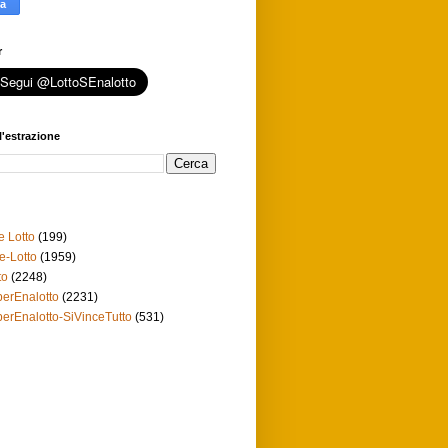
r
l'estrazione
e Lotto
(199)
e-Lotto
(1959)
to
(2248)
erEnalotto
(2231)
erEnalotto-SiVinceTutto
(531)