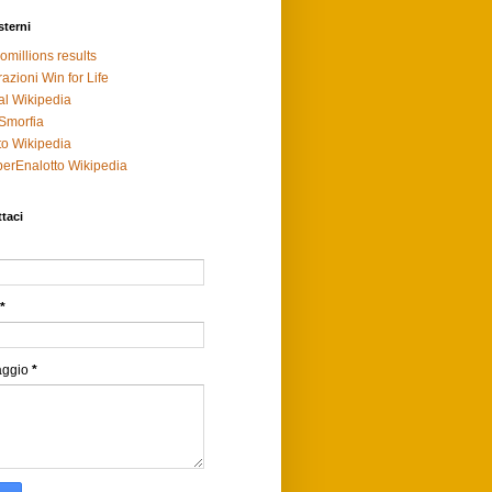
sterni
omillions results
razioni Win for Life
al Wikipedia
Smorfia
to Wikipedia
erEnalotto Wikipedia
taci
*
aggio
*