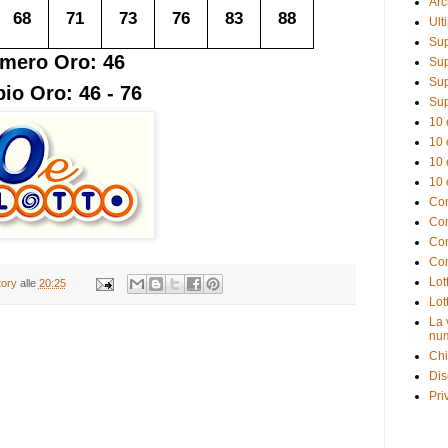
Arc
68
71
73
76
83
88
Ult
Sup
mero Oro: 46
Sup
Sup
io Oro: 46 - 76
Sup
10 
10 
10 
10 
Com
Com
Com
Com
Lot
tory
alle
20:25
Lot
La 
num
Chi
Dis
Pri