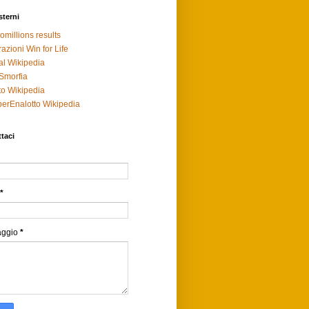
sterni
omillions results
razioni Win for Life
al Wikipedia
Smorfia
to Wikipedia
erEnalotto Wikipedia
taci
*
aggio
*