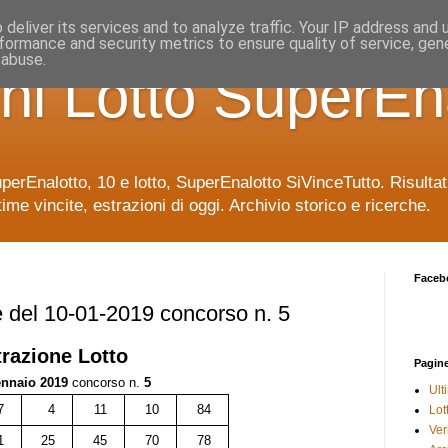
deliver its services and to analyze traffic. Your IP address and
formance and security metrics to ensure quality of service, ge
 abuse.
ni Lotto SuperEn
uperEnalotto, 10 e lotto, SuperEnalotto SiVinceTutto. Risulta
time vincite, estrazioni di oggi. Archivio storico e ricerche.
Faceb
e del 10-01-2019 concorso n. 5
trazione
Lotto
Pagin
ennaio 2019
concorso n.
5
Ult
7
4
11
10
84
Lot
Veri
1
25
45
70
78