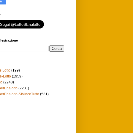
r
l'estrazione
e Lotto
(199)
e-Lotto
(1959)
to
(2248)
erEnalotto
(2231)
erEnalotto-SiVinceTutto
(531)