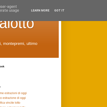
 user-agent
nerate usage
LEARN MORE
GOT IT
alotto
ti, montepremi, ultimo
ook
e
ime estrazioni di oggi
to estrazione di oggi
fica vincite lotto