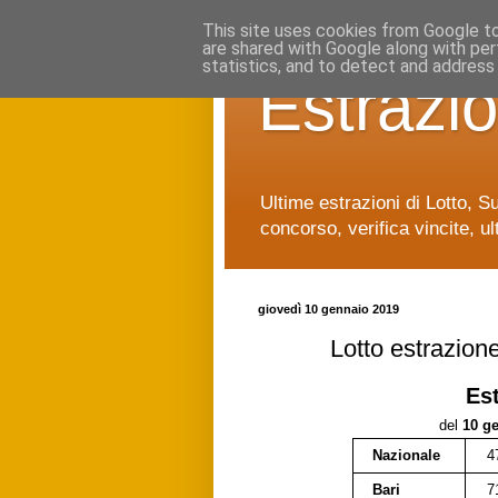
This site uses cookies from Google to 
are shared with Google along with per
statistics, and to detect and address
Estrazio
Ultime estrazioni di Lotto, S
concorso, verifica vincite, ul
giovedì 10 gennaio 2019
Lotto estrazion
Es
del
10 g
Nazionale
4
Bari
7