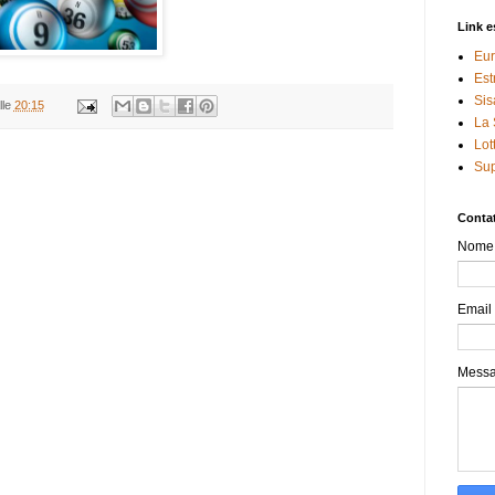
Link e
Eur
Est
Sis
lle
20:15
La 
Lot
Sup
Contat
Nome
Email
Mess