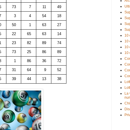
Arc
Ult
6
73
7
11
49
Sup
7
3
4
54
18
Sup
Sup
0
50
1
63
27
Sup
5
22
65
63
14
10 
10 
1
23
82
89
74
10 
5
73
25
86
89
10 
Com
8
1
86
36
72
Com
7
31
64
9
52
Com
Com
5
39
44
13
38
Lot
Lot
La 
num
Chi
Dis
Pri