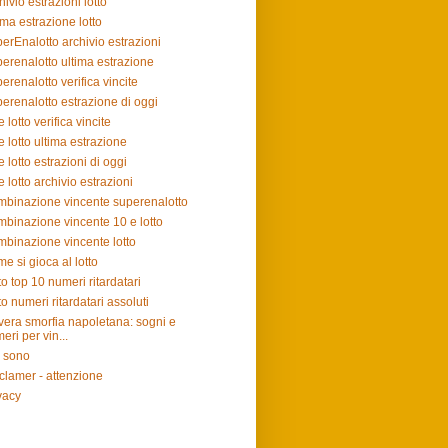
hivio estrazioni lotto
ima estrazione lotto
erEnalotto archivio estrazioni
erenalotto ultima estrazione
erenalotto verifica vincite
erenalotto estrazione di oggi
e lotto verifica vincite
e lotto ultima estrazione
e lotto estrazioni di oggi
e lotto archivio estrazioni
binazione vincente superenalotto
binazione vincente 10 e lotto
binazione vincente lotto
e si gioca al lotto
to top 10 numeri ritardatari
to numeri ritardatari assoluti
vera smorfia napoletana: sogni e
eri per vin...
 sono
clamer - attenzione
vacy