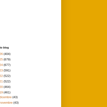
io blog
26
(404)
25
(679)
24
(677)
23
(591)
22
(522)
21
(522)
20
(464)
19
(461)
dicembre
(43)
novembre
(43)