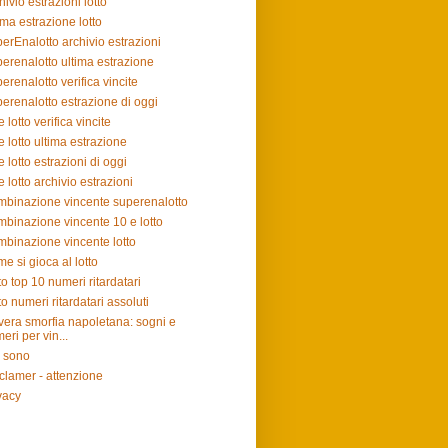
hivio estrazioni lotto
ima estrazione lotto
erEnalotto archivio estrazioni
erenalotto ultima estrazione
erenalotto verifica vincite
erenalotto estrazione di oggi
e lotto verifica vincite
e lotto ultima estrazione
e lotto estrazioni di oggi
e lotto archivio estrazioni
binazione vincente superenalotto
binazione vincente 10 e lotto
binazione vincente lotto
e si gioca al lotto
to top 10 numeri ritardatari
to numeri ritardatari assoluti
vera smorfia napoletana: sogni e
eri per vin...
 sono
clamer - attenzione
vacy