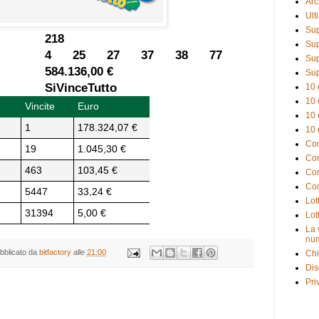
Arc
Ult
Sup
218
Sup
4 25 27 37 38 77
Sup
584.136,00 €
Sup
SiVinceTutto
10 
10 
Vincite
Euro
10 
1
178.324,07 €
10 
Com
19
1.045,30 €
Com
463
103,45 €
Com
Com
5447
33,24 €
Lot
31394
5,00 €
Lot
La 
num
bblicato da
bitfactory
alle
21:00
Chi
Dis
Pri