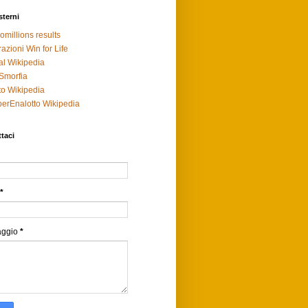
sterni
omillions results
razioni Win for Life
al Wikipedia
Smorfia
to Wikipedia
erEnalotto Wikipedia
taci
*
aggio
*