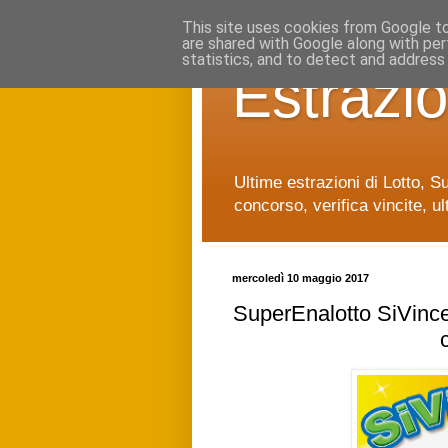
This site uses cookies from Google to 
are shared with Google along with per
statistics, and to detect and address
Estrazio
Ultime estrazioni di Lotto, S
concorso, verifica vincite, ul
mercoledì 10 maggio 2017
SuperEnalotto SiVince