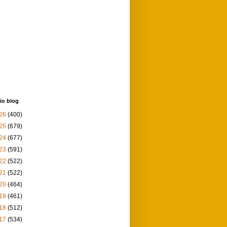
io blog
26
(400)
25
(679)
24
(677)
23
(591)
22
(522)
21
(522)
20
(464)
19
(461)
18
(512)
17
(534)