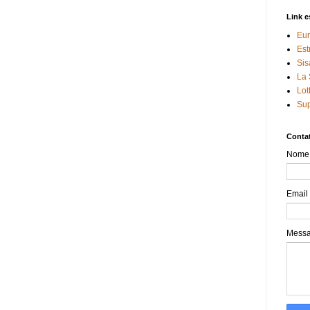
Link e
Eur
Est
Sis
La 
Lot
Sup
Contat
Nome
Email
Mess