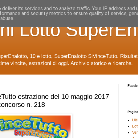
deliver its services and to analyze traffic. Your IP address and
formance and security metrics to ensure quality of service, ge
 abuse.
ni Lotto SuperEn
uperEnalotto, 10 e lotto, SuperEnalotto SiVinceTutto. Risulta
time vincite, estrazioni di oggi. Archivio storico e ricerche.
Faceb
Tutto estrazione del 10 maggio 2017
concorso n. 218
Pagin
Ult
Lot
Veri