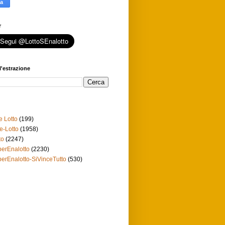
r
l'estrazione
e Lotto
(199)
e-Lotto
(1958)
to
(2247)
erEnalotto
(2230)
erEnalotto-SiVinceTutto
(530)