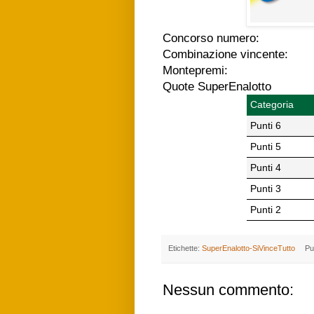
Concorso numero:
Combinazione vincente:
Montepremi:
Quote SuperEnalotto
Categoria
Punti 6
Punti 5
Punti 4
Punti 3
Punti 2
Etichette:
SuperEnalotto-SiVinceTutto
Pu
Nessun commento: