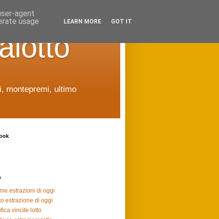
 user-agent
nerate usage
LEARN MORE
GOT IT
alotto
ti, montepremi, ultimo
ook
e
ime estrazioni di oggi
to estrazione di oggi
fica vincite lotto