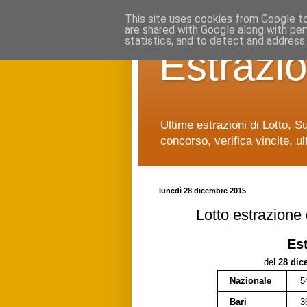
This site uses cookies from Google to 
are shared with Google along with per
statistics, and to detect and address
Estrazio
Ultime estrazioni di Lotto, S
concorso, verifica vincite, ul
lunedì 28 dicembre 2015
Lotto estrazione
Es
del
28 dic
Nazionale
5
Bari
3