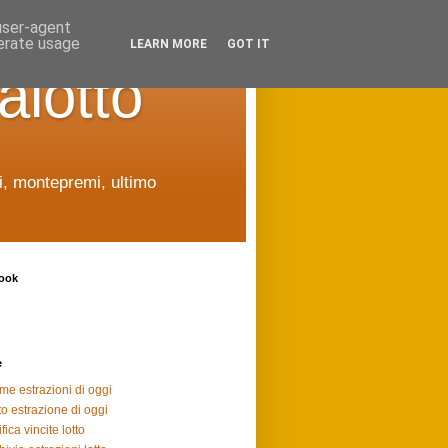
 user-agent
nerate usage
LEARN MORE
GOT IT
alotto
ti, montepremi, ultimo
ook
e
ime estrazioni di oggi
to estrazione di oggi
fica vincite lotto