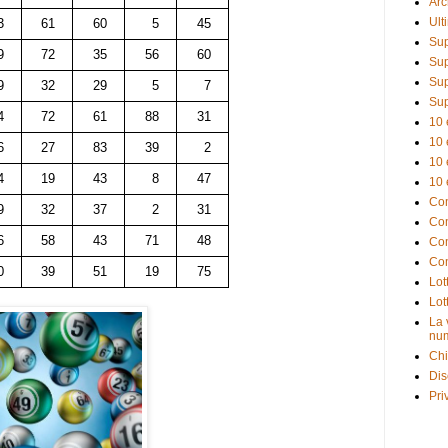
Arc
Ult
3
61
60
5
45
Sup
9
72
35
56
60
Sup
Sup
9
32
29
5
7
Sup
4
72
61
88
31
10 
10 
6
27
83
39
2
10 
4
19
43
8
47
10 
Com
9
32
37
2
31
Com
6
58
43
71
48
Com
Com
0
39
51
19
75
Lot
Lot
La 
num
Chi
Dis
Pri