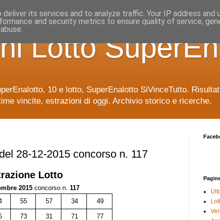
deliver its services and to analyze traffic. Your IP address and
formance and security metrics to ensure quality of service, ge
 abuse.
ni Lotto SuperEn
uperEnalotto, 10 e lotto, SuperEnalotto SiVinceTutto. Risulta
time vincite, estrazioni di oggi. Archivio storico e ricerche.
Faceb
 del 28-12-2015 concorso n. 117
trazione
Lotto
Pagin
embre 2015
concorso n.
117
Ult
4
55
57
34
49
Lot
Veri
6
73
31
71
77