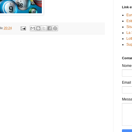
Link e
Eur
Est
Sis
lle
20:24
La 
Lot
Sup
Contat
Nome
Email
Mess