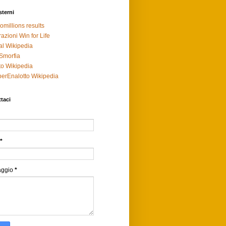
sterni
omillions results
razioni Win for Life
al Wikipedia
Smorfia
to Wikipedia
erEnalotto Wikipedia
taci
*
aggio
*