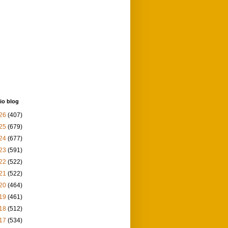
io blog
26
(407)
25
(679)
24
(677)
23
(591)
22
(522)
21
(522)
20
(464)
19
(461)
18
(512)
17
(534)