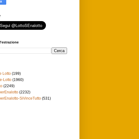
r
l'estrazione
e Lotto
(199)
e-Lotto
(1960)
to
(2249)
erEnalotto
(2232)
erEnalotto-SiVinceTutto
(531)