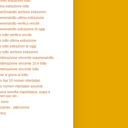
hivio estrazioni lotto
ima estrazione lotto
erEnalotto archivio estrazioni
erenalotto ultima estrazione
erenalotto verifica vincite
erenalotto estrazione di oggi
e lotto verifica vincite
e lotto ultima estrazione
e lotto estrazioni di oggi
e lotto archivio estrazioni
binazione vincente superenalotto
binazione vincente 10 e lotto
binazione vincente lotto
e si gioca al lotto
to top 10 numeri ritardatari
to numeri ritardatari assoluti
vera smorfia napoletana: sogni e
eri per vin...
 sono
clamer - attenzione
vacy