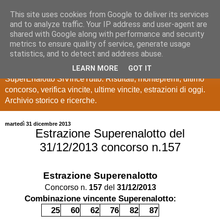
This site uses cookies from Google to deliver its services
Estrazioni Lotto
and to analyze traffic. Your IP address and user-agent are
shared with Google along with performance and security
SuperEnalotto
metrics to ensure quality of service, generate usage
statistics, and to detect and address abuse.
Ultime estrazioni di Lotto, SuperEnalotto, 10 e lotto,
LEARN MORE
GOT IT
SuperEnalotto SiVinceTutto. Risultati, montepremi, ultimo
concorso, verifica vincite, ultime vincite, estrazioni di oggi.
Archivio storico e ricerche.
martedì 31 dicembre 2013
Estrazione Superenalotto del
31/12/2013 concorso n.157
Estrazione Superenalotto
Concorso n.
157
del
31/12/2013
Combinazione vincente Superenalotto:
25
60
62
76
82
87