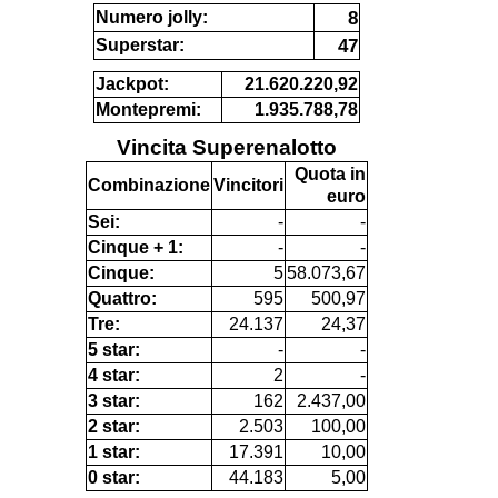
8
Numero jolly:
47
Superstar:
Jackpot:
21.620.220,92
Montepremi:
1.935.788,78
Vincita Superenalotto
Quota in
Combinazione
Vincitori
euro
Sei:
-
-
Cinque + 1:
-
-
Cinque:
5
58.073,67
Quattro:
595
500,97
Tre:
24.137
24,37
5 star:
-
-
4 star:
2
-
3 star:
162
2.437,00
2 star:
2.503
100,00
1 star:
17.391
10,00
0 star:
44.183
5,00